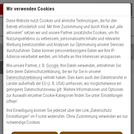
Warenkorb schließen
Suche öffnen
Warenko
Wir verwenden Cookies
Diese Website nutzt Cookies und ähnliche Technologien, die für den
+49 (0)821 899 493-0
Mo. - Do.: 8:00 - 16:30 | Fr.: 8:00 - 14:00 Uhr
0 ARTIKEL IM WARENKORB
Betrieb erforderlich sind. Mit Ihrer Zustimmung und durch Klick auf „alle
Kontaktservice nutzen
aktivieren“ setzen wir und unsere Partner zusätzliche Cookies, um Ihr
Ihr Warenkorb ist momentan leer.
Ergebnisse (
)
Nutzungserlebnis zu verbessern, personalisierte Inhalte und relevante
Fertig
Werbung bereitzustellen und Analysen zur Optimierung unserer Services
Shop
durchzuführen. Dabei können personenbezogene Daten wie Ihre IP-
durchsuchen
Adresse verarbeitet werden, um Inhalte an Ihre Interessen anzupassen.
Bitte
Es
Wie unsere Partner, z. B.
Google
, Ihre Daten verwenden, entnehmen Sie
geben
wurde
Details
Beratung
bitte deren Datenschutzerklärung, die wir für Sie in unserer
Sie
noch
Datenschutzerklärung
verlinkt haben. Dies kann auch den Datentransfer in
mindestens
Kategorien
Länder außerhalb der EU (z. B. USA) umfassen, wo möglicherweise ein
3
Suche
Dahua - ADS-65LSI-52-1
geringeres Datenschutzniveau gilt. Weitere Informationen und Optionen
Zeichen
gestartet
48060G VI - Netzteil B-Ware
zur Auswahl einzelner Cookie-Kategorien finden Sie unter
'Einstellungen
ein,
öffnen'
.
um
die
Produktmerkmale
Ihre Einwilligung können Sie jederzeit über den Link „Datenschutz
B-Ware
Suche
Einstellungen“ im Footer widerrufen. Ohne Zustimmung verwenden wir nur
zu
notwendige Cookies.
starten.