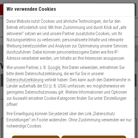
Warenkorb schließen
Suche öffnen
Warenko
Wir verwenden Cookies
Diese Website nutzt Cookies und ähnliche Technologien, die für den
+49 (0)821 899 493-0
Mo. - Do.: 8:00 - 16:30 | Fr.: 8:00 - 14:00 Uhr
0 ARTIKEL IM WARENKORB
Betrieb erforderlich sind. Mit Ihrer Zustimmung und durch Klick auf „alle
Kontaktservice nutzen
aktivieren“ setzen wir und unsere Partner zusätzliche Cookies, um Ihr
Ihr Warenkorb ist momentan leer.
Ergebnisse (
160
)
Nutzungserlebnis zu verbessern, personalisierte Inhalte und relevante
Fertig
Werbung bereitzustellen und Analysen zur Optimierung unserer Services
Shop
durchzuführen. Dabei können personenbezogene Daten wie Ihre IP-
durchsuchen
Adresse verarbeitet werden, um Inhalte an Ihre Interessen anzupassen.
Preis Filter (
160
)
Bitte
Es
Vivotek Smart Stream
Wie unsere Partner, z. B.
Google
, Ihre Daten verwenden, entnehmen Sie
geben
wurde
bitte deren Datenschutzerklärung, die wir für Sie in unserer
Sie
noch
Datenschutzerklärung
verlinkt haben. Dies kann auch den Datentransfer in
Produkte
mindestens
Kategorien
€
€
Länder außerhalb der EU (z. B. USA) umfassen, wo möglicherweise ein
3
Suche
geringeres Datenschutzniveau gilt. Weitere Informationen und Optionen
Zeichen
gestartet
Beratung
Artikelauswahl
zur Auswahl einzelner Cookie-Kategorien finden Sie unter
'Einstellungen
ein,
öffnen'
.
um
Modell / Serie
Relevanz
Filter anzeigen
die
Ihre Einwilligung können Sie jederzeit über den Link „Datenschutz
Bildauflösung
Suche
Einstellungen“ im Footer widerrufen. Ohne Zustimmung verwenden wir nur
zu
VIVOTEK FD9391-EHTV-v2 IP-Kamera 4K T/N IR PoE
notwendige Cookies.
Anzahl Kameras
starten.
TOPSELLE
HOT