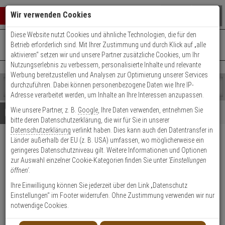
Warenkorb schließen
Suche öffnen
Warenko
Wir verwenden Cookies
Diese Website nutzt Cookies und ähnliche Technologien, die für den
+49 (0)821 899 493-0
Mo. - Do.: 8:00 - 16:30 | Fr.: 8:00 - 14:00 Uhr
0 ARTIKEL IM WARENKORB
Betrieb erforderlich sind. Mit Ihrer Zustimmung und durch Klick auf „alle
Kontaktservice nutzen
aktivieren“ setzen wir und unsere Partner zusätzliche Cookies, um Ihr
Ihr Warenkorb ist momentan leer.
Ergebnisse (
)
Nutzungserlebnis zu verbessern, personalisierte Inhalte und relevante
Fertig
Werbung bereitzustellen und Analysen zur Optimierung unserer Services
Shop
durchzuführen. Dabei können personenbezogene Daten wie Ihre IP-
durchsuchen
Adresse verarbeitet werden, um Inhalte an Ihre Interessen anzupassen.
Bitte
Es
Wie unsere Partner, z. B.
Google
, Ihre Daten verwenden, entnehmen Sie
geben
wurde
Details
Beratung
Beliebte 5 Megapixel Artikel
bitte deren Datenschutzerklärung, die wir für Sie in unserer
Sie
noch
Datenschutzerklärung
verlinkt haben. Dies kann auch den Datentransfer in
mindestens
Kategorien
Länder außerhalb der EU (z. B. USA) umfassen, wo möglicherweise ein
3
Suche
Dahua HAC-EW2501P HD
geringeres Datenschutzniveau gilt. Weitere Informationen und Optionen
Zeichen
gestartet
Kamera 5MPx T/N IR
zur Auswahl einzelner Cookie-Kategorien finden Sie unter
'Einstellungen
ein,
öffnen'
.
um
die
Produktmerkmale
Ihre Einwilligung können Sie jederzeit über den Link „Datenschutz
Suche
Einstellungen“ im Footer widerrufen. Ohne Zustimmung verwenden wir nur
zu
notwendige Cookies.
starten.