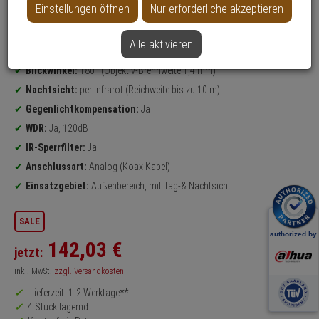
Einstellungen öffnen
Nur erforderliche akzeptieren
Datenblatt drucken
Alle aktivieren
Produktinformationen
5 Megapixel
Dome Kamera, Panorama Kamera
Blickwinkel:
180° (Objektiv-Brennweite 1,4 mm)
Nachtsicht:
per Infrarot (Reichweite bis zu 10 m)
Gegenlichtkompensation:
Ja
WDR:
Ja, 120dB
IR-Sperrfilter:
Ja
Anschlussart:
Analog (Koax Kabel)
Einsatzgebiet:
Außenbereich, mit Tag-& Nachtsicht
SALE
142,
03
€
jetzt:
inkl. MwSt.
zzgl. Versandkosten
Lieferzeit: 1-2 Werktage**
4 Stück lagernd