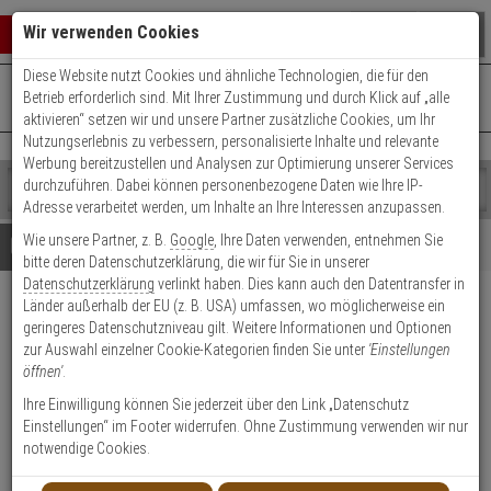
Warenkorb schließen
Suche öffnen
Warenko
Wir verwenden Cookies
Diese Website nutzt Cookies und ähnliche Technologien, die für den
+49 (0)821 899 493-0
Mo. - Do.: 8:00 - 16:30 | Fr.: 8:00 - 14:00 Uhr
0 ARTIKEL IM WARENKORB
Betrieb erforderlich sind. Mit Ihrer Zustimmung und durch Klick auf „alle
Kontaktservice nutzen
aktivieren“ setzen wir und unsere Partner zusätzliche Cookies, um Ihr
Ihr Warenkorb ist momentan leer.
Ergebnisse (
)
Nutzungserlebnis zu verbessern, personalisierte Inhalte und relevante
Fertig
Werbung bereitzustellen und Analysen zur Optimierung unserer Services
Shop
durchzuführen. Dabei können personenbezogene Daten wie Ihre IP-
durchsuchen
Adresse verarbeitet werden, um Inhalte an Ihre Interessen anzupassen.
Bitte
Es
Wie unsere Partner, z. B.
Google
, Ihre Daten verwenden, entnehmen Sie
geben
wurde
Details
Beratung
Beliebte 5 Megapixel Artikel
bitte deren Datenschutzerklärung, die wir für Sie in unserer
Sie
noch
Datenschutzerklärung
verlinkt haben. Dies kann auch den Datentransfer in
mindestens
Kategorien
Länder außerhalb der EU (z. B. USA) umfassen, wo möglicherweise ein
3
Suche
Dahua IPC-HDW5541H-AS-
geringeres Datenschutzniveau gilt. Weitere Informationen und Optionen
Zeichen
gestartet
PV-0360B IP-Kamera 5MPx T/N
zur Auswahl einzelner Cookie-Kategorien finden Sie unter
'Einstellungen
ein,
öffnen'
.
um
die
Produktmerkmale
Ihre Einwilligung können Sie jederzeit über den Link „Datenschutz
Suche
Einstellungen“ im Footer widerrufen. Ohne Zustimmung verwenden wir nur
zu
notwendige Cookies.
starten.