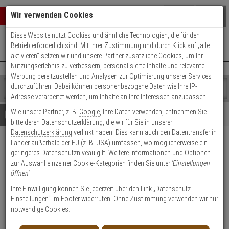
Warenkorb schließen
Suche öffnen
Warenko
Wir verwenden Cookies
Diese Website nutzt Cookies und ähnliche Technologien, die für den
+49 (0)821 899 493-0
Mo. - Do.: 8:00 - 16:30 | Fr.: 8:00 - 14:00 Uhr
0 ARTIKEL IM WARENKORB
Betrieb erforderlich sind. Mit Ihrer Zustimmung und durch Klick auf „alle
Kontaktservice nutzen
aktivieren“ setzen wir und unsere Partner zusätzliche Cookies, um Ihr
Ihr Warenkorb ist momentan leer.
Ergebnisse (
)
Nutzungserlebnis zu verbessern, personalisierte Inhalte und relevante
Fertig
Werbung bereitzustellen und Analysen zur Optimierung unserer Services
Shop
durchzuführen. Dabei können personenbezogene Daten wie Ihre IP-
durchsuchen
Adresse verarbeitet werden, um Inhalte an Ihre Interessen anzupassen.
Bitte
Es
Wie unsere Partner, z. B.
Google
, Ihre Daten verwenden, entnehmen Sie
geben
wurde
Details
Beratung
Beliebte 4K Ultra HD Artikel
bitte deren Datenschutzerklärung, die wir für Sie in unserer
Sie
noch
Datenschutzerklärung
verlinkt haben. Dies kann auch den Datentransfer in
mindestens
Kategorien
Länder außerhalb der EU (z. B. USA) umfassen, wo möglicherweise ein
3
Suche
Dahua PFM904 4,3'' HD-CVI
geringeres Datenschutzniveau gilt. Weitere Informationen und Optionen
Zeichen
gestartet
Analog Tester
zur Auswahl einzelner Cookie-Kategorien finden Sie unter
'Einstellungen
ein,
öffnen'
.
um
die
Produktmerkmale
Ihre Einwilligung können Sie jederzeit über den Link „Datenschutz
Suche
Einstellungen“ im Footer widerrufen. Ohne Zustimmung verwenden wir nur
zu
notwendige Cookies.
starten.