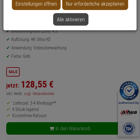
Einstellungen öffnen
Nur erforderliche akzeptieren
Datenblatt drucken
Alle aktivieren
Produktinformationen
Monitor
Bildschirmgröße (Zoll): 4,3"
Auflösung: 4K Ultra HD
Anwendung: Videoüberwachung
Farbe: Gelb
SALE
128,
55
€
jetzt:
inkl. MwSt.
zzgl. Versandkosten
Lieferzeit: 3-4 Werktage**
4 Stück lagernd
Kostenfreie Retoure
In den Warenkorb