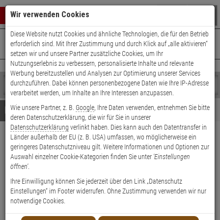
Warenkorb schließen
Suche öffnen
Warenko
Wir verwenden Cookies
Diese Website nutzt Cookies und ähnliche Technologien, die für den Betrieb
+49 (0)821 899 493-0
Mo. - Do.: 8:00 - 16:30 | Fr.: 8:00 - 14:00 Uhr
0 ARTIKEL IM WARENKORB
erforderlich sind. Mit Ihrer Zustimmung und durch Klick auf „alle aktivieren“
Kontaktservice nutzen
setzen wir und unsere Partner zusätzliche Cookies, um Ihr
Ihr Warenkorb ist momentan leer.
Ergebnisse (
)
Nutzungserlebnis zu verbessern, personalisierte Inhalte und relevante
Fertig
Werbung bereitzustellen und Analysen zur Optimierung unserer Services
Shop
durchzuführen. Dabei können personenbezogene Daten wie Ihre IP-Adresse
durchsuchen
verarbeitet werden, um Inhalte an Ihre Interessen anzupassen.
Bitte
Es
Wie unsere Partner, z. B.
Google
, Ihre Daten verwenden, entnehmen Sie bitte
geben
wurde
Details
Beratung
Beliebte 4K Ultra HD Artikel
deren Datenschutzerklärung, die wir für Sie in unserer
Sie
noch
Datenschutzerklärung
verlinkt haben. Dies kann auch den Datentransfer in
mindestens
Kategorien
Länder außerhalb der EU (z. B. USA) umfassen, wo möglicherweise ein
3
Suche
Dahua XVR5216AN-4KL-I3/T
geringeres Datenschutzniveau gilt. Weitere Informationen und Optionen zur
Zeichen
gestartet
16-Kanal DVR 4K
Auswahl einzelner Cookie-Kategorien finden Sie unter
'Einstellungen
ein,
öffnen'
.
um
die
Produktmerkmale
Ihre Einwilligung können Sie jederzeit über den Link „Datenschutz
Suche
Einstellungen“ im Footer widerrufen. Ohne Zustimmung verwenden wir nur
zu
notwendige Cookies.
starten.
NEU