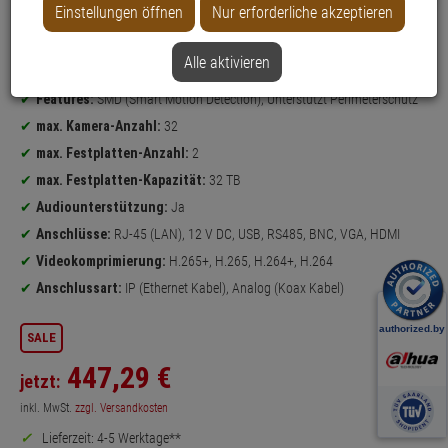
Einstellungen öffnen
Nur erforderliche akzeptieren
Datenblatt drucken
Alle aktivieren
Produktinformationen
NVR, DVR
(4K Ultra HD max. Bildauflösung)
Features:
SMD (Smart Motion Detection), Unterstützt Perimeterschutz
max. Kamera-Anzahl:
32
max. Festplatten-Anzahl:
2
max. Festplatten-Kapazität:
32 TB
Audiounterstützung:
Ja
Anschlüsse:
RJ-45 (LAN), 12 V DC, USB, RS485, BNC, VGA, HDMI
Videokomprimierung:
H.265+, H.265, H.264+, H.264
Anschlussart:
IP (Ethernet Kabel), Analog (Koax Kabel)
SALE
447,
29
€
jetzt:
inkl. MwSt.
zzgl. Versandkosten
Lieferzeit: 4-5 Werktage**