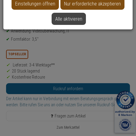
Weitere Varianten...
Einstellungen öffnen
Nur erforderliche akzeptieren
Produktinformationen
Festplatte, Zubehörartikel - Modell: S300
Alle aktivieren
Kapazität: 2 TB
Anwendung: Videoüberwachung, IT
Formfaktor: 3,5''
TOPSELLER
Lieferzeit: 3-4 Werktage**
20 Stück lagernd
Kostenfreie Retoure
Rückruf anfordern
Der Artikel kann nur in Verbindung mit einem Beratungsgespräch gekauft
werden. Bitte rufen Sie uns an oder nutzen Sie unseren Rückruf-Service.
Fragen zum Artikel
Zum Merkzettel