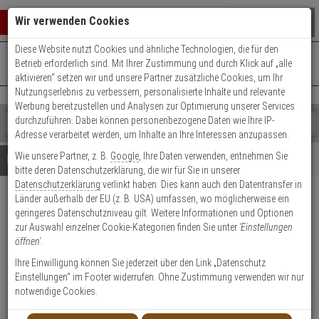
Warenkorb schließen
Suche öffnen
Warenko
Wir verwenden Cookies
Diese Website nutzt Cookies und ähnliche Technologien, die für den
+49 (0)821 899 493-0
Mo. - Do.: 8:00 - 16:30 | Fr.: 8:00 - 14:00 Uhr
0 ARTIKEL IM WARENKORB
Betrieb erforderlich sind. Mit Ihrer Zustimmung und durch Klick auf „alle
Kontaktservice nutzen
aktivieren“ setzen wir und unsere Partner zusätzliche Cookies, um Ihr
Ihr Warenkorb ist momentan leer.
Ergebnisse (
)
Nutzungserlebnis zu verbessern, personalisierte Inhalte und relevante
Fertig
Werbung bereitzustellen und Analysen zur Optimierung unserer Services
Shop
durchzuführen. Dabei können personenbezogene Daten wie Ihre IP-
durchsuchen
Adresse verarbeitet werden, um Inhalte an Ihre Interessen anzupassen.
Bitte
Es
Wie unsere Partner, z. B.
Google
, Ihre Daten verwenden, entnehmen Sie
geben
wurde
Details
Beratung
bitte deren Datenschutzerklärung, die wir für Sie in unserer
Sie
noch
Datenschutzerklärung
verlinkt haben. Dies kann auch den Datentransfer in
mindestens
Kategorien
Länder außerhalb der EU (z. B. USA) umfassen, wo möglicherweise ein
3
Suche
TOSHIBA Surveillance
geringeres Datenschutzniveau gilt. Weitere Informationen und Optionen
Zeichen
gestartet
Festplatte - S300 2TB
zur Auswahl einzelner Cookie-Kategorien finden Sie unter
'Einstellungen
ein,
öffnen'
.
um
die
Produktmerkmale
Ihre Einwilligung können Sie jederzeit über den Link „Datenschutz
Suche
Einstellungen“ im Footer widerrufen. Ohne Zustimmung verwenden wir nur
HOT
zu
notwendige Cookies.
Datenblatt drucken
starten.