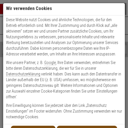
Warenkorb schließen
Suche öffnen
Warenko
Wir verwenden Cookies
Diese Website nutzt Cookies und ähnliche Technologien, die für den
+49 (0)821 899 493-0
Mo. - Do.: 8:00 - 16:30 | Fr.: 8:00 - 14:00 Uhr
0 ARTIKEL IM WARENKORB
Betrieb erforderlich sind. Mit Ihrer Zustimmung und durch Klick auf „alle
Kontaktservice nutzen
aktivieren“ setzen wir und unsere Partner zusätzliche Cookies, um Ihr
Ihr Warenkorb ist momentan leer.
Ergebnisse (
)
Nutzungserlebnis zu verbessern, personalisierte Inhalte und relevante
Fertig
Werbung bereitzustellen und Analysen zur Optimierung unserer Services
Shop
durchzuführen. Dabei können personenbezogene Daten wie Ihre IP-
durchsuchen
Adresse verarbeitet werden, um Inhalte an Ihre Interessen anzupassen.
Bitte
Es
Versand & Lieferung
Wie unsere Partner, z. B.
Google
, Ihre Daten verwenden, entnehmen Sie
geben
wurde
bitte deren Datenschutzerklärung, die wir für Sie in unserer
Sie
noch
Bitte wählen Sie Ihr Lieferland.
Datenschutzerklärung
verlinkt haben. Dies kann auch den Datentransfer in
mindestens
Kategorien
Länder außerhalb der EU (z. B. USA) umfassen, wo möglicherweise ein
3
Suche
geringeres Datenschutzniveau gilt. Weitere Informationen und Optionen
Zeichen
gestartet
zur Auswahl einzelner Cookie-Kategorien finden Sie unter
'Einstellungen
ein,
öffnen'
.
um
die
Ihre Einwilligung können Sie jederzeit über den Link „Datenschutz
Welche Lieferoptionen kann ich nach der Bestellung
Suche
Einstellungen“ im Footer widerrufen. Ohne Zustimmung verwenden wir nur
auswählen?
zu
notwendige Cookies.
starten.