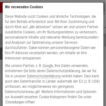
Warenkorb schließen
Suche öffnen
Warenko
Wir verwenden Cookies
Diese Website nutzt Cookies und ähnliche Technologien, die
+49 (0)821 899 493-0
Mo. - Do.: 8:00 - 16:30 | Fr.: 8:00 - 14:00 Uhr
0 ARTIKEL IM WARENKORB
für den Betrieb erforderlich sind. Mit Ihrer Zustimmung und
Kontaktservice nutzen
durch Klick auf „alle aktivieren“ setzen wir und unsere Partner
Ihr Warenkorb ist momentan leer.
Ergebnisse (
)
zusätzliche Cookies, um Ihr Nutzungserlebnis zu verbessern,
Fertig
personalisierte Inhalte und relevante Werbung bereitzustellen
Shop
durchsuchen
und Analysen zur Optimierung unserer Services
Bitte
Es
durchzuführen. Dabei können personenbezogene Daten wie
geben
wurde
Details
Beratung
Ihre IP-Adresse verarbeitet werden, um Inhalte an Ihre
Sie
noch
Interessen anzupassen.
mindestens
Kategorien
Wie unsere Partner, z. B.
Google
, Ihre Daten verwenden,
3
Suche
Deni Montageplatten für
Zeichen
gestartet
entnehmen Sie bitte deren Datenschutzerklärung, die wir für
ein,
Sie in unserer
Datenschutzerklärung
verlinkt haben. Dies kann
Panzerriegel edelstahl
um
auch den Datentransfer in Länder außerhalb der EU (z. B. USA)
die
umfassen, wo möglicherweise ein geringeres
Produktmerkmale
Suche
Datenschutzniveau gilt. Weitere Informationen und Optionen
zu
zur Auswahl einzelner Cookie-Kategorien finden Sie unter
starten.
'Einstellungen öffnen'
.
Datenblatt drucken