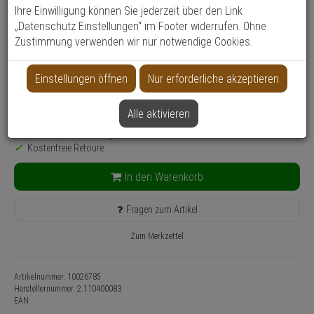
Ihre Einwilligung können Sie jederzeit über den Link
Produktinformationen
Zubehörartikel - Modell: Doorprotect
„Datenschutz Einstellungen“ im Footer widerrufen. Ohne
Zustimmung verwenden wir nur notwendige Cookies.
Farbe: Edelstahl
Anwendung: Einbruchsschutz
Einstellungen öffnen
Nur erforderliche akzeptieren
109,
10
€
Alle aktivieren
inkl. MwSt.
zzgl. Versandkosten
Lieferzeit: 3-4 Werktage**
Kostenfreie Retoure
In den Warenkorb
Fragen zum Artikel
Zum Merkzettel
Artikelnummer: 10026785
Herstellernummer:
2.110400083
EAN: