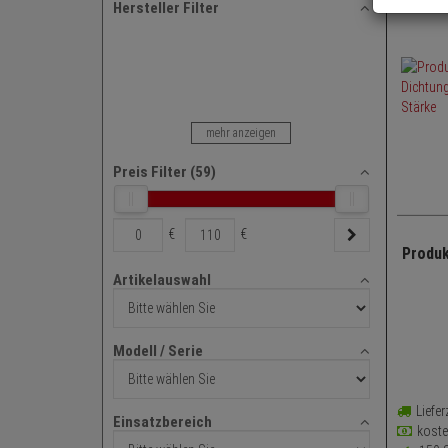
Hersteller Filter
mehr anzeigen
Preis Filter (
59
)
€
€
Produk
Artikelauswahl
PZ Z
Artikelauswahl
Eins
Anwe
Modell / Serie
Modell
/
Serie
Liefer
Einsatzbereich
kost
Einsatzbereich