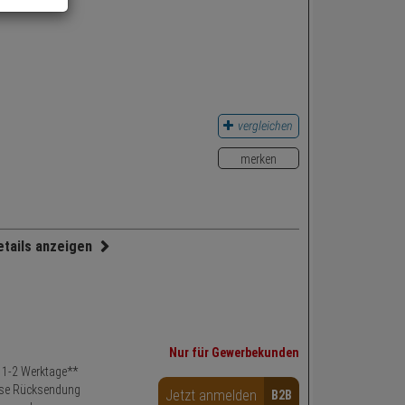
vergleichen
merken
etails anzeigen
Zubehörartikel
reich: Tür
chwarz
g: Einbruchsschutz
Nur für Gewerbekunden
t: 1-2 Werktage**
se Rücksendung
Jetzt anmelden
B2B