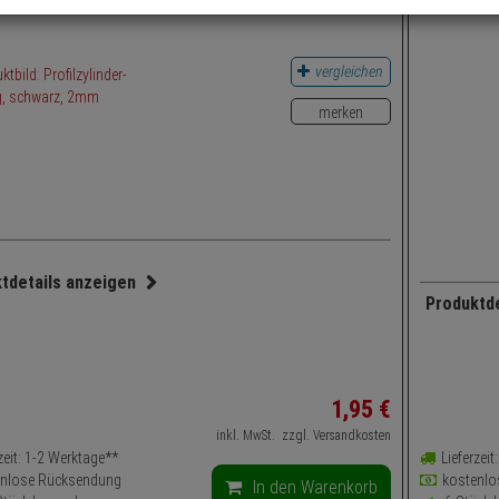
vergleichen
merken
tdetails anzeigen
Produktd
ubehörartikel, Dichtung
Rosette, 
atzbereich:
Haustür, Wohnungstür, Kellertür, Gartentor
Einsatzbe
ndung: Einbruchsschutz
Farbe: S
1,
95
€
Anwendun
inkl. MwSt.
zzgl. Versandkosten
zeit: 1-2 Werktage**
Lieferzei
enlose Rücksendung
kostenlo
In den Warenkorb