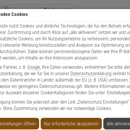
Kundencenter
enden Cookies
+49 (0)821 899 493-0
Übe
ite nutzt Cookies und ähnliche Technologien, die für den Betrieb erfo
Kontaktservice
nutzen
Schnel
Ihrer Zustimmung und durch Klick auf „alle aktivieren“ setzen wir und 
Mo. - Do.: 8:00 - 16:30 Fr. 8:00 - 14:00 Uhr
usätzliche Cookies, um Ihr Nutzungserlebnis zu verbessern, personalis
nd relevante Werbung bereitzustellen und Analysen zur Optimierung un
Video
Zutritt
Einbruch
Brand
durchzuführen. Dabei können personenbezogene Daten wie Ihre IP-Ad
et werden, um Inhalte an Ihre Interessen anzupassen.
Türschutz Zubehör
 Partner, z. B.
Google
, Ihre Daten verwenden, entnehmen Sie bitte de
zerklärung, die wir für Sie in unserer
Datenschutzerklärung
verlinkt 
 den Datentransfer in Länder außerhalb der EU (z. B. USA) umfassen,
weise ein geringeres Datenschutzniveau gilt. Weitere Informationen u
tung
zur Auswahl einzelner Cookie-Kategorien finden Sie unter
'Einstellungen
lligung können Sie jederzeit über den Link „Datenschutz Einstellungen“
n. Ohne Zustimmung verwenden wir nur notwendige Cookies.
ylinder-Dichtung, schwarz, 2mm Stärke
IKON Klap
instellungen öffnen
Nur erforderliche akzeptieren
Alle aktivier