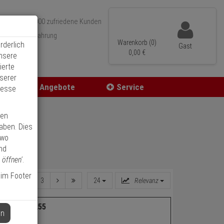
Über 350.000 zufriedene Kunden
r 15 Jahre Erfahrung
Warenkorb (0)
rderlich
Gast
ler Versand
0,
00
€
unsere
ierte
serer
Angebote
Service
resse
ren
haben. Dies
 wo
nd
 öffnen'
.
 im Footer
1
2
3
24
Relevanz
prosette 1255
en