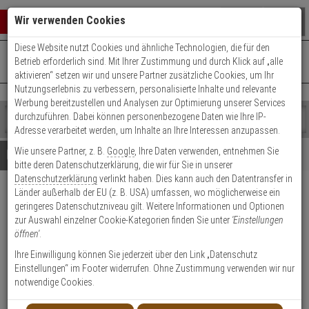
Warenkorb schließen
Suche öffnen
Warenko
Wir verwenden Cookies
Diese Website nutzt Cookies und ähnliche Technologien, die für den
+49 (0)821 899 493-0
Mo. - Do.: 8:00 - 16:30 | Fr.: 8:00 - 14:00 Uhr
0 ARTIKEL IM WARENKORB
Betrieb erforderlich sind. Mit Ihrer Zustimmung und durch Klick auf „alle
Kontaktservice nutzen
aktivieren“ setzen wir und unsere Partner zusätzliche Cookies, um Ihr
Ihr Warenkorb ist momentan leer.
Ergebnisse (
)
Nutzungserlebnis zu verbessern, personalisierte Inhalte und relevante
Fertig
Werbung bereitzustellen und Analysen zur Optimierung unserer Services
Shop
durchzuführen. Dabei können personenbezogene Daten wie Ihre IP-
durchsuchen
Adresse verarbeitet werden, um Inhalte an Ihre Interessen anzupassen.
Bitte
Es
Wie unsere Partner, z. B.
Google
, Ihre Daten verwenden, entnehmen Sie
geben
wurde
Details
Beratung
Beliebte 6 Megapixel Artikel
bitte deren Datenschutzerklärung, die wir für Sie in unserer
Sie
noch
Datenschutzerklärung
verlinkt haben. Dies kann auch den Datentransfer in
mindestens
Kategorien
Länder außerhalb der EU (z. B. USA) umfassen, wo möglicherweise ein
3
Suche
Eneo MPC-54A0003M0A HD-
geringeres Datenschutzniveau gilt. Weitere Informationen und Optionen
Zeichen
gestartet
TVI Kamera 1440p Tag/Nacht
zur Auswahl einzelner Cookie-Kategorien finden Sie unter
'Einstellungen
ein,
öffnen'
.
um
die
Produktmerkmale
Ihre Einwilligung können Sie jederzeit über den Link „Datenschutz
Suche
Einstellungen“ im Footer widerrufen. Ohne Zustimmung verwenden wir nur
zu
notwendige Cookies.
starten.