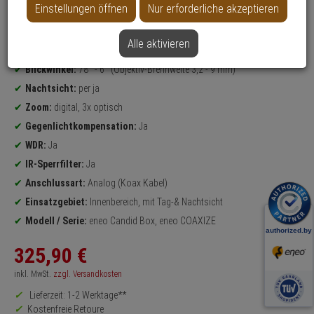
Einstellungen öffnen
Nur erforderliche akzeptieren
Datenblatt drucken
Alle aktivieren
Produktinformationen
6 Megapixel
Boxed Kamera
Blickwinkel:
78° - 6° (Objektiv-Brennweite 3,2 - 9 mm)
Nachtsicht:
per ja
Zoom:
digital, 3x optisch
Gegenlichtkompensation:
Ja
WDR:
Ja
IR-Sperrfilter:
Ja
Anschlussart:
Analog (Koax Kabel)
Einsatzgebiet:
Innenbereich, mit Tag-& Nachtsicht
Modell / Serie:
eneo Candid Box, eneo COAXIZE
325,
90
€
inkl. MwSt.
zzgl. Versandkosten
Lieferzeit: 1-2 Werktage**
Kostenfreie Retoure