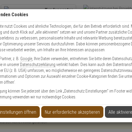
Kundencenter
enden Cookies
Übe
+49 (0)821 899 493-0
Schnel
Kontaktservice
nutzen
e nutzt Cookies und ähnliche Technologien, die für den Betrieb erforderlich sind. M
und durch Klick auf „alle aktivieren“ setzen wir und unsere Partner zusätzliche C
Mo. - Do.: 8:00 - 16:30 Fr. 8:00 - 14:00 Uhr
serlebnis zu verbessern, personalisierte Inhalte und relevante Werbung bereitzuste
r Optimierung unserer Services durchzuführen. Dabei können personenbezogene 
esse verarbeitet werden, um Inhalte an Ihre Interessen anzupassen.
Video
Zutritt
Einbruch
Brand
artner, z. B.
Google
, Ihre Daten verwenden, entnehmen Sie bitte deren Datenschut
Sie in unserer
Datenschutzerklärung
verlinkt haben. Dies kann auch den Datentransf
er EU (z. B. USA) umfassen, wo möglicherweise ein geringeres Datenschutzniveau 
ormationen und Optionen zur Auswahl einzelner Cookie-Kategorien finden Sie unte
en öffnen'
.
ligung können Sie jederzeit über den Link „Datenschutz Einstellungen“ im Footer wid
mmung verwenden wir nur notwendige Cookies.
instellungen öffnen
Nur erforderliche akzeptieren
Alle aktivier
wurden keine Artikel gefunden