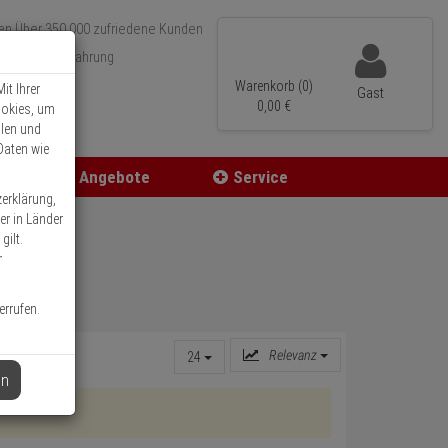
Über 350.000 zufriedene Kunden
r 15 Jahre Erfahrung
ler Versand
Warenkorb (0)
it Ihrer
Gast
0,
00
€
ookies, um
llen und
Daten wie
Angebote
Service
zerklärung,
er in Länder
gilt.
r
errufen.
Relevanz
24
en