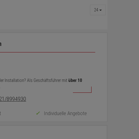
24
n
er Installation? Als Geschäftsführer mit
über 10
.
21/8994930
t
Individuelle Angebote