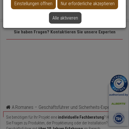
Einstellungen öffnen
Nur erforderliche akzeptieren
24
Alle aktivieren
Sie haben Fragen? Kontaktieren Sie unsere Experten
A.Romanes – Geschäftsführer und Sicherheits-Experte
Sie benötigen für Ihr Projekt eine
individuelle Fachberatung
? Haben
Sie Fragen zu Produkten, der Projektierung oder der Installation? Als
Geschäftsführer mit
über 10 Jahren Erfahrung
im Bereich