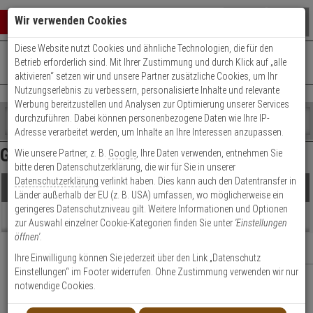
Warenkorb schließen
Suche öffnen
Warenko
Wir verwenden Cookies
Diese Website nutzt Cookies und ähnliche Technologien, die für den
+49 (0)821 899 493-0
Mo. - Do.: 8:00 - 16:30 | Fr.: 8:00 - 14:00 Uhr
0 ARTIKEL IM WARENKORB
Betrieb erforderlich sind. Mit Ihrer Zustimmung und durch Klick auf „alle
Kontaktservice nutzen
aktivieren“ setzen wir und unsere Partner zusätzliche Cookies, um Ihr
Ihr Warenkorb ist momentan leer.
Ergebnisse (
0
)
Nutzungserlebnis zu verbessern, personalisierte Inhalte und relevante
Fertig
Werbung bereitzustellen und Analysen zur Optimierung unserer Services
Shop
durchzuführen. Dabei können personenbezogene Daten wie Ihre IP-
durchsuchen
Adresse verarbeitet werden, um Inhalte an Ihre Interessen anzupassen.
Die ausgewählten Filter führen zu keinem
Bitte
Es
Ergebnis
Gah 8/6/8 Zaun
Wie unsere Partner, z. B.
Google
, Ihre Daten verwenden, entnehmen Sie
geben
wurde
bitte deren Datenschutzerklärung, die wir für Sie in unserer
Sie
noch
Datenschutzerklärung
verlinkt haben. Dies kann auch den Datentransfer in
mindestens
Kategorien
Produkte
Länder außerhalb der EU (z. B. USA) umfassen, wo möglicherweise ein
3
Suche
geringeres Datenschutzniveau gilt. Weitere Informationen und Optionen
Zeichen
gestartet
Beratung
zur Auswahl einzelner Cookie-Kategorien finden Sie unter
'Einstellungen
ein,
öffnen'
.
um
Relevanz
Filter anzeigen
die
Ihre Einwilligung können Sie jederzeit über den Link „Datenschutz
Suche
Einstellungen“ im Footer widerrufen. Ohne Zustimmung verwenden wir nur
zu
notwendige Cookies.
Es wurden keine Artikel gefunden
starten.