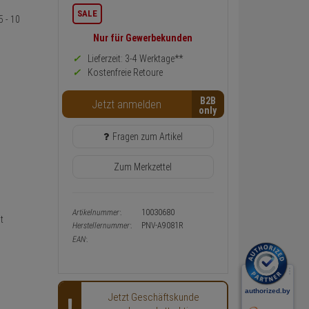
Informationen
SALE
5 - 10
zurück
Preis,
Nur für Gewerbekunden
Verfügbakeit
und
Lieferzeit: 3-4 Werktage**
Warenkorb-
Kostenfreie Retoure
oder
Konfigurieren-
B2B
Button
Jetzt anmelden
Fragen zum Artikel
Zum Merkzettel
Artikelnummer:
10030680
t
Herstellernummer:
PNV-A9081R
EAN:
Jetzt Geschäftskunde