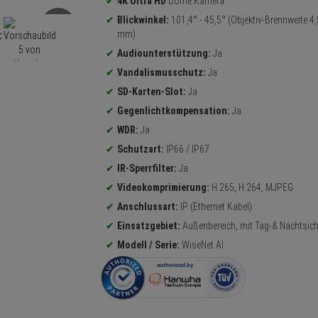
4K Ultra HD
Dome Kamera
Blickwinkel:
101,4° - 45,5° (Objektiv-Brennweite 4,
mm)
Audiounterstützung:
Ja
Vandalismusschutz:
Ja
SD-Karten-Slot:
Ja
Gegenlichtkompensation:
Ja
WDR:
Ja
Schutzart:
IP66 / IP67
IR-Sperrfilter:
Ja
Videokomprimierung:
H.265, H.264, MJPEG
Anschlussart:
IP (Ethernet Kabel)
Einsatzgebiet:
Außenbereich, mit Tag-& Nachtsich
Modell / Serie:
WiseNet AI