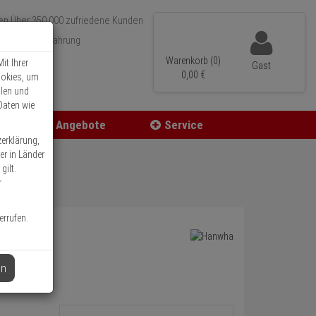
Über 350.000 zufriedene Kunden
r 15 Jahre Erfahrung
ler Versand
Warenkorb (0)
it Ihrer
Gast
0,
00
€
ookies, um
llen und
Daten wie
Angebote
Service
zerklärung,
er in Länder
gilt.
r
errufen.
en