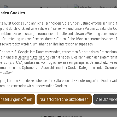
Kundencenter
enden Cookies
Übe
+49 (0)821 899 493-0
Schnel
Kontaktservice
nutzen
e nutzt Cookies und ähnliche Technologien, die für den Betrieb erforderlich sind. M
und durch Klick auf „alle aktivieren“ setzen wir und unsere Partner zusätzliche C
Mo. - Do.: 8:00 - 16:30 Fr. 8:00 - 14:00 Uhr
serlebnis zu verbessern, personalisierte Inhalte und relevante Werbung bereitzuste
r Optimierung unserer Services durchzuführen. Dabei können personenbezogene 
esse verarbeitet werden, um Inhalte an Ihre Interessen anzupassen.
Video
Zutritt
Einbruch
Brand
artner, z. B.
Google
, Ihre Daten verwenden, entnehmen Sie bitte deren Datenschut
wha PNV-A9081R IP-Kamera 4K T/N IR PoE IP6K9K
Sie in unserer
Datenschutzerklärung
verlinkt haben. Dies kann auch den Datentransf
er EU (z. B. USA) umfassen, wo möglicherweise ein geringeres Datenschutzniveau 
ormationen und Optionen zur Auswahl einzelner Cookie-Kategorien finden Sie unte
Artikel
en öffnen'
.
ligung können Sie jederzeit über den Link „Datenschutz Einstellungen“ im Footer wid
mmung verwenden wir nur notwendige Cookies.
 4K T/N IR PoE IP6K9K
instellungen öffnen
Nur erforderliche akzeptieren
Alle aktivier
Produktinformationen