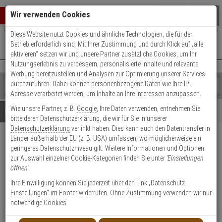
Warenkorb schließen
Suche öffnen
Warenko
Wir verwenden Cookies
Diese Website nutzt Cookies und ähnliche Technologien, die für den
+49 (0)821 899 493-0
Mo. - Do.: 8:00 - 16:30 | Fr.: 8:00 - 14:00 Uhr
0 ARTIKEL IM WARENKORB
Betrieb erforderlich sind. Mit Ihrer Zustimmung und durch Klick auf „alle
Kontaktservice nutzen
aktivieren“ setzen wir und unsere Partner zusätzliche Cookies, um Ihr
Ihr Warenkorb ist momentan leer.
Ergebnisse (
)
Nutzungserlebnis zu verbessern, personalisierte Inhalte und relevante
Fertig
Werbung bereitzustellen und Analysen zur Optimierung unserer Services
Shop
durchzuführen. Dabei können personenbezogene Daten wie Ihre IP-
durchsuchen
Adresse verarbeitet werden, um Inhalte an Ihre Interessen anzupassen.
Bitte
Es
Wie unsere Partner, z. B.
Google
, Ihre Daten verwenden, entnehmen Sie
geben
wurde
Details
Beratung
Beliebte 1080p Artikel
bitte deren Datenschutzerklärung, die wir für Sie in unserer
Sie
noch
Datenschutzerklärung
verlinkt haben. Dies kann auch den Datentransfer in
mindestens
Kategorien
Länder außerhalb der EU (z. B. USA) umfassen, wo möglicherweise ein
3
Suche
Hanwha TNB-6030 IP Public
geringeres Datenschutzniveau gilt. Weitere Informationen und Optionen
Zeichen
gestartet
View Monitor Kamera 2MP
zur Auswahl einzelner Cookie-Kategorien finden Sie unter
'Einstellungen
ein,
öffnen'
.
um
die
Produktmerkmale
Ihre Einwilligung können Sie jederzeit über den Link „Datenschutz
Suche
Einstellungen“ im Footer widerrufen. Ohne Zustimmung verwenden wir nur
zu
notwendige Cookies.
starten.