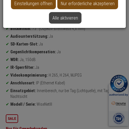
Einstellungen öffnen
Nur erforderliche akzeptieren
Datenblatt drucken
Alle aktivieren
Produktinformationen
1080p
Versteckte Kamera, Pinhole Kamera
Blickwinkel:
73° (Objektiv-Brennweite 4,6 mm)
Audiounterstützung:
Ja
SD-Karten-Slot:
Ja
Gegenlichtkompensation:
Ja
WDR:
Ja, 150dB
IR-Sperrfilter:
Ja
Videokomprimierung:
H.265, H.264, MJPEG
Anschlussart:
IP (Ethernet Kabel)
Einsatzgebiet:
Innenbereich, nur bei Tag (Lichtquelle), mit Tag-&
Nachtsicht
Modell / Serie:
WiseNetIII
SALE
Nur für Gewerbekunden