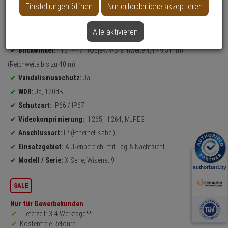
Einstellungen öffnen
Nur erforderliche akzeptieren
Datenblatt drucken
Alle aktivieren
Produktinformationen
4K Ultra HD
Bullet Kamera
Blickwinkel:
113° - 47° (Objektiv-Brennweite 4,4 - 9,3 mm)
(Reichweite bis zu 40 m)
Vandalismusschutz:
Ja
WDR:
Ja, 120dB
Schutzart:
IP66 / IP67
Videokomprimierung:
H.265, H.264, MJPEG
Anschlussart:
IP (Ethernet Kabel)
Einsatzgebiet:
Außenbereich, mit Tag-& Nachtsicht
Modell / Serie:
X Serie, Wisenet 9
SALE
Nur für Gewerbekunden
Lieferzeit: 3-4 Werktage**
Kostenfreie Retoure