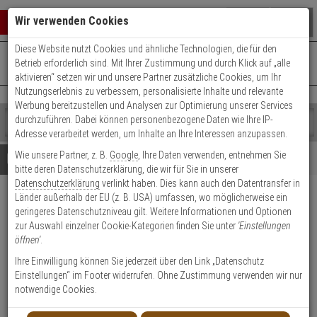
Warenkorb schließen
Suche öffnen
Warenko
Wir verwenden Cookies
Diese Website nutzt Cookies und ähnliche Technologien, die für den
+49 (0)821 899 493-0
Mo. - Do.: 8:00 - 16:30 | Fr.: 8:00 - 14:00 Uhr
0 ARTIKEL IM WARENKORB
Betrieb erforderlich sind. Mit Ihrer Zustimmung und durch Klick auf „alle
Kontaktservice nutzen
aktivieren“ setzen wir und unsere Partner zusätzliche Cookies, um Ihr
Ihr Warenkorb ist momentan leer.
Ergebnisse (
)
Nutzungserlebnis zu verbessern, personalisierte Inhalte und relevante
Fertig
Werbung bereitzustellen und Analysen zur Optimierung unserer Services
Shop
durchzuführen. Dabei können personenbezogene Daten wie Ihre IP-
durchsuchen
Adresse verarbeitet werden, um Inhalte an Ihre Interessen anzupassen.
Bitte
Es
Wie unsere Partner, z. B.
Google
, Ihre Daten verwenden, entnehmen Sie
geben
wurde
Details
Beratung
Beliebte 4K Ultra HD Artikel
bitte deren Datenschutzerklärung, die wir für Sie in unserer
Sie
noch
Datenschutzerklärung
verlinkt haben. Dies kann auch den Datentransfer in
mindestens
Kategorien
Länder außerhalb der EU (z. B. USA) umfassen, wo möglicherweise ein
3
Suche
Hanwha XNO-A9084R IP-
geringeres Datenschutzniveau gilt. Weitere Informationen und Optionen
Zeichen
gestartet
Kamera 4K IR PoE IP67 IK10
zur Auswahl einzelner Cookie-Kategorien finden Sie unter
'Einstellungen
ein,
öffnen'
.
um
die
Produktmerkmale
Ihre Einwilligung können Sie jederzeit über den Link „Datenschutz
Suche
Einstellungen“ im Footer widerrufen. Ohne Zustimmung verwenden wir nur
zu
notwendige Cookies.
starten.
NEU