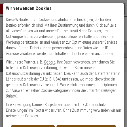
Warenkorb schließen
Suche öffnen
Warenko
Wir verwenden Cookies
Diese Website nutzt Cookies und ähnliche Technologien, die für den
+49 (0)821 899 493-0
Mo. - Do.: 8:00 - 16:30 | Fr.: 8:00 - 14:00 Uhr
0 ARTIKEL IM WARENKORB
Betrieb erforderlich sind. Mit Ihrer Zustimmung und durch Klick auf „alle
Kontaktservice nutzen
aktivieren“ setzen wir und unsere Partner zusätzliche Cookies, um Ihr
Ihr Warenkorb ist momentan leer.
Ergebnisse (
)
Nutzungserlebnis zu verbessern, personalisierte Inhalte und relevante
Fertig
Werbung bereitzustellen und Analysen zur Optimierung unserer Services
Shop
durchzuführen. Dabei können personenbezogene Daten wie Ihre IP-
durchsuchen
Adresse verarbeitet werden, um Inhalte an Ihre Interessen anzupassen.
Bitte
Es
Wie unsere Partner, z. B.
Google
, Ihre Daten verwenden, entnehmen Sie
geben
wurde
Details
Beratung
Beliebte 4K Ultra HD Artikel
bitte deren Datenschutzerklärung, die wir für Sie in unserer
Sie
noch
Datenschutzerklärung
verlinkt haben. Dies kann auch den Datentransfer in
mindestens
Kategorien
Länder außerhalb der EU (z. B. USA) umfassen, wo möglicherweise ein
3
Suche
HIKVision DS-2CD2387G2H-
geringeres Datenschutzniveau gilt. Weitere Informationen und Optionen
Zeichen
gestartet
zur Auswahl einzelner Cookie-Kategorien finden Sie unter
'Einstellungen
ein,
LISU/SL(2.8mm)(eF)BLACK
öffnen'
.
um
die
Ihre Einwilligung können Sie jederzeit über den Link „Datenschutz
Produktmerkmale
Suche
Einstellungen“ im Footer widerrufen. Ohne Zustimmung verwenden wir nur
zu
notwendige Cookies.
starten.
Lagerabverkauf