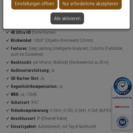
Einstellungen öffnen
Nur erforderliche akzeptieren
Alle aktivieren
Datenblatt drucken
Produktinformationen
4K Ultra HD
Dome Kamera
Blickwinkel:
108,8° (Objektiv-Brennweite 2,8 mm)
Features:
Deep Learning (intelligente Analysen), ColorVu (Farbbilder,
auch bei Dunkelheit)
Nachtsicht:
per Infrarot, Weißlicht (Reichweite bis zu 30 m)
Audiounterstützung:
Ja
SD-Karten-Slot:
Ja
Gegenlichtkompensation:
Ja
WDR:
Ja, 130dB
Schutzart:
IP67
Videokomprimierung:
H.265+, H.265, H.264+, H.264, MJPEG
Anschlussart:
IP (Ethernet Kabel)
Einsatzgebiet:
Außenbereich, mit Tag-& Nachtsicht