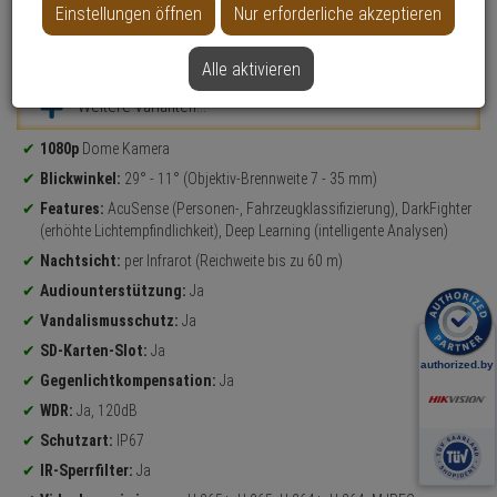
Einstellungen öffnen
Nur erforderliche akzeptieren
Datenblatt drucken
Alle aktivieren
Weitere Varianten...
Produktinformationen
1080p
Dome Kamera
Blickwinkel:
29° - 11° (Objektiv-Brennweite 7 - 35 mm)
Features:
AcuSense (Personen-, Fahrzeugklassifizierung), DarkFighter
(erhöhte Lichtempfindlichkeit), Deep Learning (intelligente Analysen)
Nachtsicht:
per Infrarot (Reichweite bis zu 60 m)
Audiounterstützung:
Ja
Vandalismusschutz:
Ja
SD-Karten-Slot:
Ja
Gegenlichtkompensation:
Ja
WDR:
Ja, 120dB
Schutzart:
IP67
IR-Sperrfilter:
Ja