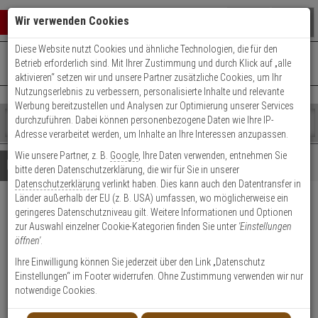
Warenkorb schließen
Suche öffnen
Warenko
Wir verwenden Cookies
Diese Website nutzt Cookies und ähnliche Technologien, die für den
+49 (0)821 899 493-0
Mo. - Do.: 8:00 - 16:30 | Fr.: 8:00 - 14:00 Uhr
0 ARTIKEL IM WARENKORB
Betrieb erforderlich sind. Mit Ihrer Zustimmung und durch Klick auf „alle
Kontaktservice nutzen
aktivieren“ setzen wir und unsere Partner zusätzliche Cookies, um Ihr
Ihr Warenkorb ist momentan leer.
Ergebnisse (
)
Nutzungserlebnis zu verbessern, personalisierte Inhalte und relevante
Fertig
Werbung bereitzustellen und Analysen zur Optimierung unserer Services
Shop
durchzuführen. Dabei können personenbezogene Daten wie Ihre IP-
durchsuchen
Adresse verarbeitet werden, um Inhalte an Ihre Interessen anzupassen.
Bitte
Es
Wie unsere Partner, z. B.
Google
, Ihre Daten verwenden, entnehmen Sie
geben
wurde
Details
Beratung
Beliebte 1080p Artikel
bitte deren Datenschutzerklärung, die wir für Sie in unserer
Sie
noch
Datenschutzerklärung
verlinkt haben. Dies kann auch den Datentransfer in
mindestens
Kategorien
Länder außerhalb der EU (z. B. USA) umfassen, wo möglicherweise ein
3
Suche
HIKVision DS-
geringeres Datenschutzniveau gilt. Weitere Informationen und Optionen
Zeichen
gestartet
zur Auswahl einzelner Cookie-Kategorien finden Sie unter
'Einstellungen
ein,
2CD3726G2T-IZS(7-35mm)(C) IP-
öffnen'
.
um
Kamera
die
Ihre Einwilligung können Sie jederzeit über den Link „Datenschutz
Suche
Einstellungen“ im Footer widerrufen. Ohne Zustimmung verwenden wir nur
zu
notwendige Cookies.
Produktmerkmale
starten.