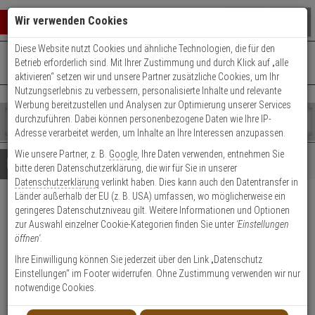
Warenkorb schließen
Suche öffnen
Warenko
Wir verwenden Cookies
Diese Website nutzt Cookies und ähnliche Technologien, die für den
+49 (0)821 899 493-0
Mo. - Do.: 8:00 - 16:30 | Fr.: 8:00 - 14:00 Uhr
0 ARTIKEL IM WARENKORB
Betrieb erforderlich sind. Mit Ihrer Zustimmung und durch Klick auf „alle
Kontaktservice nutzen
aktivieren“ setzen wir und unsere Partner zusätzliche Cookies, um Ihr
Ihr Warenkorb ist momentan leer.
Ergebnisse (
)
Nutzungserlebnis zu verbessern, personalisierte Inhalte und relevante
Fertig
Werbung bereitzustellen und Analysen zur Optimierung unserer Services
Shop
durchzuführen. Dabei können personenbezogene Daten wie Ihre IP-
durchsuchen
Adresse verarbeitet werden, um Inhalte an Ihre Interessen anzupassen.
Bitte
Es
Wie unsere Partner, z. B.
Google
, Ihre Daten verwenden, entnehmen Sie
geben
wurde
Details
Beratung
Beliebte 1080p Artikel
bitte deren Datenschutzerklärung, die wir für Sie in unserer
Sie
noch
Datenschutzerklärung
verlinkt haben. Dies kann auch den Datentransfer in
mindestens
Kategorien
Länder außerhalb der EU (z. B. USA) umfassen, wo möglicherweise ein
3
Suche
HIKVision DS-2DE5232W-
geringeres Datenschutzniveau gilt. Weitere Informationen und Optionen
Zeichen
gestartet
zur Auswahl einzelner Cookie-Kategorien finden Sie unter
'Einstellungen
ein,
AE(T5) IP-Kamera 1080p T/N
öffnen'
.
um
die
Ihre Einwilligung können Sie jederzeit über den Link „Datenschutz
Produktmerkmale
Suche
Einstellungen“ im Footer widerrufen. Ohne Zustimmung verwenden wir nur
zu
notwendige Cookies.
starten.