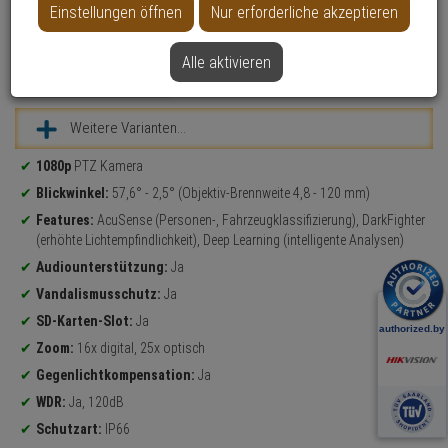
Einstellungen öffnen
Nur erforderliche akzeptieren
Alle aktivieren
Datenblatt drucken
Weitere Varianten...
Produktinformationen
1080p
PTZ Kamera
Blickwinkel:
57,6° - 2,5° (Objektiv-Brennweite 4,8 - 120 mm)
Features:
AcuSense (Personen-, Fahrzeugklassifizierung), DarkFighter
(erhöhte Lichtempfindlichkeit), Deep Learning (intelligente Analysen)
Audiounterstützung:
Ja
Vandalismusschutz:
Ja
SD-Karten-Slot:
Ja
Zoom:
16x digital, 25x optisch
Gegenlichtkompensation:
Ja
WDR:
Ja, 120dB
Schutzart:
IP66