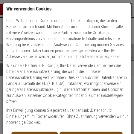
Warenkorb schließen
Suche öffnen
Warenko
Wir verwenden Cookies
Diese Website nutzt Cookies und ähnliche Technologien, die für den
+49 (0)821 899 493-0
Mo. - Do.: 8:00 - 16:30 | Fr.: 8:00 - 14:00 Uhr
0 ARTIKEL IM WARENKORB
Betrieb erforderlich sind. Mit Ihrer Zustimmung und durch Klick auf „alle
Kontaktservice nutzen
aktivieren“ setzen wir und unsere Partner zusätzliche Cookies, um Ihr
Ihr Warenkorb ist momentan leer.
Ergebnisse (
)
Nutzungserlebnis zu verbessern, personalisierte Inhalte und relevante
Fertig
Werbung bereitzustellen und Analysen zur Optimierung unserer Services
Shop
durchzuführen. Dabei können personenbezogene Daten wie Ihre IP-
durchsuchen
Adresse verarbeitet werden, um Inhalte an Ihre Interessen anzupassen.
Bitte
Es
Wie unsere Partner, z. B.
Google
, Ihre Daten verwenden, entnehmen Sie
geben
wurde
Details
Beratung
bitte deren Datenschutzerklärung, die wir für Sie in unserer
Sie
noch
Datenschutzerklärung
verlinkt haben. Dies kann auch den Datentransfer in
mindestens
Kategorien
Länder außerhalb der EU (z. B. USA) umfassen, wo möglicherweise ein
3
Suche
HIKVision DS-3E1310HP-
geringeres Datenschutzniveau gilt. Weitere Informationen und Optionen
Zeichen
gestartet
zur Auswahl einzelner Cookie-Kategorien finden Sie unter
'Einstellungen
ein,
EI(B) 8-Port PoE Switch, L2
öffnen'
.
um
die
Ihre Einwilligung können Sie jederzeit über den Link „Datenschutz
Produktmerkmale
Suche
Einstellungen“ im Footer widerrufen. Ohne Zustimmung verwenden wir nur
zu
NEU
notwendige Cookies.
Datenblatt drucken
starten.