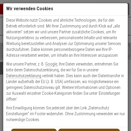
Warenkorb schließen
Suche öffnen
Warenko
Wir verwenden Cookies
Diese Website nutzt Cookies und ähnliche Technologien, die für den
+49 (0)821 899 493-0
Mo. - Do.: 8:00 - 16:30 | Fr.: 8:00 - 14:00 Uhr
0 ARTIKEL IM WARENKORB
Betrieb erforderlich sind. Mit Ihrer Zustimmung und durch Klick auf „alle
Kontaktservice nutzen
aktivieren“ setzen wir und unsere Partner zusätzliche Cookies, um Ihr
Ihr Warenkorb ist momentan leer.
Ergebnisse (
)
Nutzungserlebnis zu verbessern, personalisierte Inhalte und relevante
Fertig
Werbung bereitzustellen und Analysen zur Optimierung unserer Services
Shop
durchzuführen. Dabei können personenbezogene Daten wie Ihre IP-
durchsuchen
Adresse verarbeitet werden, um Inhalte an Ihre Interessen anzupassen.
Bitte
Es
Wie unsere Partner, z. B.
Google
, Ihre Daten verwenden, entnehmen Sie
geben
wurde
Details
Beratung
bitte deren Datenschutzerklärung, die wir für Sie in unserer
Sie
noch
Datenschutzerklärung
verlinkt haben. Dies kann auch den Datentransfer in
mindestens
Kategorien
Länder außerhalb der EU (z. B. USA) umfassen, wo möglicherweise ein
3
Suche
HIKVision DS-3T0506HP-
geringeres Datenschutzniveau gilt. Weitere Informationen und Optionen
Zeichen
gestartet
zur Auswahl einzelner Cookie-Kategorien finden Sie unter
'Einstellungen
ein,
E/HS 4-Port PoE Switch
öffnen'
.
um
die
Ihre Einwilligung können Sie jederzeit über den Link „Datenschutz
Produktmerkmale
Suche
Einstellungen“ im Footer widerrufen. Ohne Zustimmung verwenden wir nur
zu
NEU
notwendige Cookies.
Datenblatt drucken
starten.