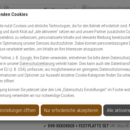
Kundencenter
enden Cookies
Übe
+49 (0)821 899 493-0
Schnel
Kontaktservice
nutzen
e nutzt Cookies und ähnliche Technologien, die für den Betrieb erforderlich sind. M
und durch Klick auf „alle aktivieren“ setzen wir und unsere Partner zusätzliche C
Mo. - Do.: 8:00 - 16:30 Fr. 8:00 - 14:00 Uhr
serlebnis zu verbessern, personalisierte Inhalte und relevante Werbung bereitzuste
r Optimierung unserer Services durchzuführen. Dabei können personenbezogene 
esse verarbeitet werden, um Inhalte an Ihre Interessen anzupassen.
IKVision Set DVR 4K 16-Kanal PoC + 1x 8TB HDD
artner, z. B.
Google
, Ihre Daten verwenden, entnehmen Sie bitte deren Datenschut
Sie in unserer
Datenschutzerklärung
verlinkt haben. Dies kann auch den Datentransf
Artikel
er EU (z. B. USA) umfassen, wo möglicherweise ein geringeres Datenschutzniveau 
ormationen und Optionen zur Auswahl einzelner Cookie-Kategorien finden Sie unte
en öffnen'
.
 PoC + 1x 8TB HDD
ligung können Sie jederzeit über den Link „Datenschutz Einstellungen“ im Footer wid
mmung verwenden wir nur notwendige Cookies.
instellungen öffnen
Nur erforderliche akzeptieren
Alle aktivier
Produktinformationen
Set-Inhalt:
DVR Rekorder, 8 TB Festplatte
DVR-REKORDER + FESTPLATTE SET
(4K Ultra HD