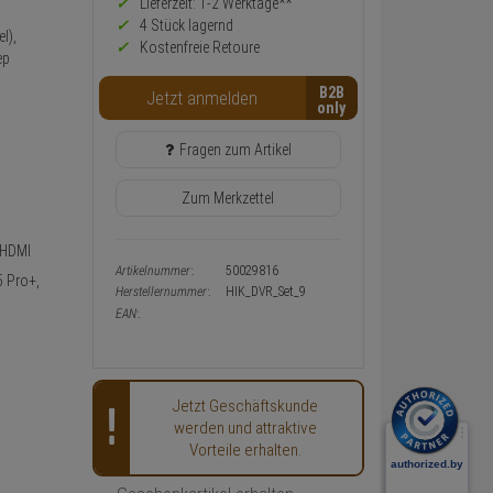
Preis,
Lieferzeit: 1-2 Werktage**
Verfügbakeit
4 Stück lagernd
l),
und
Kostenfreie Retoure
ep
Warenkorb-
oder
B2B
Konfigurieren-
Jetzt anmelden
Button
Fragen zum Artikel
Zum Merkzettel
 HDMI
Artikelnummer:
50029816
5 Pro+,
Herstellernummer:
HIK_DVR_Set_9
EAN:
Jetzt Geschäftskunde
werden und attraktive
Vorteile erhalten.