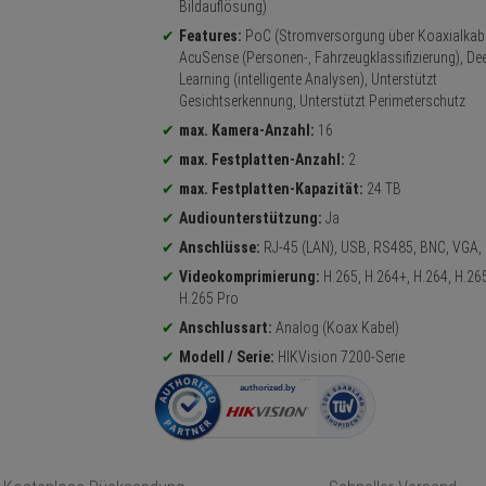
Bildauflösung)
Features:
PoC (Stromversorgung über Koaxialkabe
AcuSense (Personen-, Fahrzeugklassifizierung), De
Learning (intelligente Analysen), Unterstützt
Gesichtserkennung, Unterstützt Perimeterschutz
max. Kamera-Anzahl:
16
max. Festplatten-Anzahl:
2
max. Festplatten-Kapazität:
24 TB
Audiounterstützung:
Ja
Anschlüsse:
RJ-45 (LAN), USB, RS485, BNC, VGA,
Videokomprimierung:
H.265, H.264+, H.264, H.26
H.265 Pro
Anschlussart:
Analog (Koax Kabel)
Modell / Serie:
HIKVision 7200-Serie