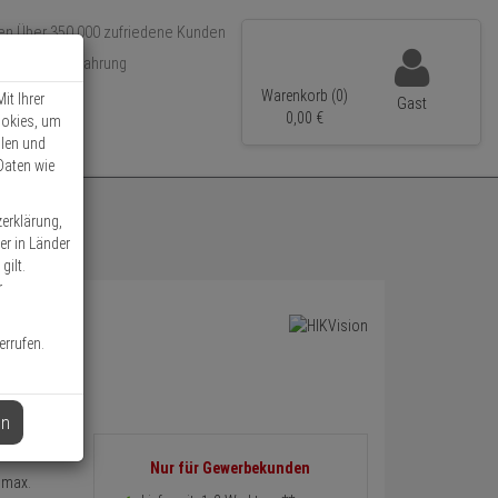
Über 350.000 zufriedene Kunden
r 15 Jahre Erfahrung
ler Versand
Warenkorb (0)
it Ihrer
Gast
0,
00
€
ookies, um
llen und
Daten wie
zerklärung,
er in Länder
gilt.
r
errufen.
en
Informationen
Nur für Gewerbekunden
 max.
zurück