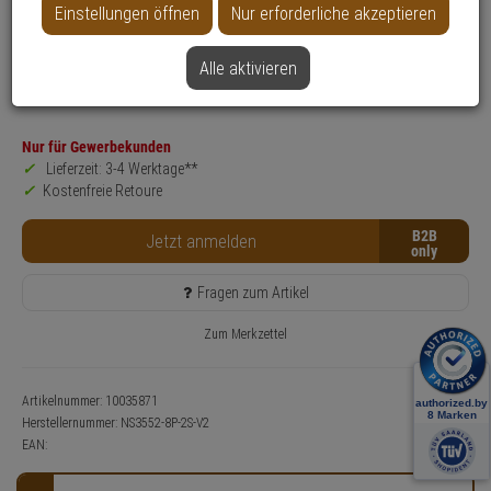
Einstellungen öffnen
Nur erforderliche akzeptieren
Produktinformationen
Switch, Zubehörartikel
Alle aktivieren
Anwendung: Videoüberwachung
Farbe: Schwarz
Nur für Gewerbekunden
Lieferzeit: 3-4 Werktage**
Kostenfreie Retoure
B2B
Jetzt anmelden
Fragen zum Artikel
Zum Merkzettel
Artikelnummer: 10035871
Herstellernummer:
NS3552-8P-2S-V2
EAN: