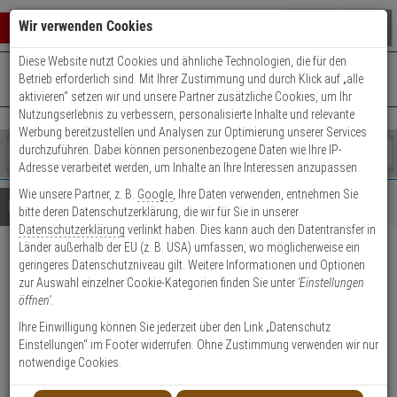
Warenkorb schließen
Suche öffnen
Warenko
Wir verwenden Cookies
Diese Website nutzt Cookies und ähnliche Technologien, die für den
+49 (0)821 899 493-0
Mo. - Do.: 8:00 - 16:30 | Fr.: 8:00 - 14:00 Uhr
0 ARTIKEL IM WARENKORB
Betrieb erforderlich sind. Mit Ihrer Zustimmung und durch Klick auf „alle
Kontaktservice nutzen
aktivieren“ setzen wir und unsere Partner zusätzliche Cookies, um Ihr
Ihr Warenkorb ist momentan leer.
Ergebnisse (
)
Nutzungserlebnis zu verbessern, personalisierte Inhalte und relevante
Fertig
Werbung bereitzustellen und Analysen zur Optimierung unserer Services
Shop
durchzuführen. Dabei können personenbezogene Daten wie Ihre IP-
durchsuchen
Adresse verarbeitet werden, um Inhalte an Ihre Interessen anzupassen.
Bitte
Es
Wie unsere Partner, z. B.
Google
, Ihre Daten verwenden, entnehmen Sie
geben
wurde
Details
Beratung
bitte deren Datenschutzerklärung, die wir für Sie in unserer
Sie
noch
Datenschutzerklärung
verlinkt haben. Dies kann auch den Datentransfer in
mindestens
Kategorien
Länder außerhalb der EU (z. B. USA) umfassen, wo möglicherweise ein
3
Suche
IFS NS3552-8P-2S-V2 Switch
geringeres Datenschutzniveau gilt. Weitere Informationen und Optionen
Zeichen
gestartet
zur Auswahl einzelner Cookie-Kategorien finden Sie unter
'Einstellungen
ein,
8-Port man. PoE+
öffnen'
.
um
die
Ihre Einwilligung können Sie jederzeit über den Link „Datenschutz
Produktmerkmale
Suche
Einstellungen“ im Footer widerrufen. Ohne Zustimmung verwenden wir nur
zu
notwendige Cookies.
starten.
Datenblatt drucken