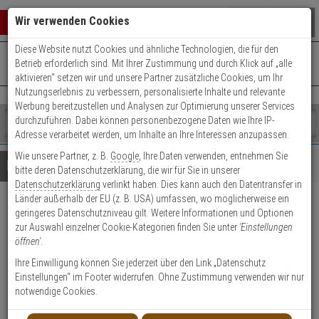
Warenkorb schließen
Suche öffnen
Warenko
Wir verwenden Cookies
Diese Website nutzt Cookies und ähnliche Technologien, die für den
+49 (0)821 899 493-0
Mo. - Do.: 8:00 - 16:30 | Fr.: 8:00 - 14:00 Uhr
0 ARTIKEL IM WARENKORB
Betrieb erforderlich sind. Mit Ihrer Zustimmung und durch Klick auf „alle
Kontaktservice nutzen
aktivieren“ setzen wir und unsere Partner zusätzliche Cookies, um Ihr
Ihr Warenkorb ist momentan leer.
Ergebnisse (
)
Nutzungserlebnis zu verbessern, personalisierte Inhalte und relevante
Fertig
Werbung bereitzustellen und Analysen zur Optimierung unserer Services
Shop
durchzuführen. Dabei können personenbezogene Daten wie Ihre IP-
durchsuchen
Adresse verarbeitet werden, um Inhalte an Ihre Interessen anzupassen.
Bitte
Es
Wie unsere Partner, z. B.
Google
, Ihre Daten verwenden, entnehmen Sie
geben
wurde
Details
Beratung
bitte deren Datenschutzerklärung, die wir für Sie in unserer
Sie
noch
Datenschutzerklärung
verlinkt haben. Dies kann auch den Datentransfer in
mindestens
Kategorien
Länder außerhalb der EU (z. B. USA) umfassen, wo möglicherweise ein
3
Suche
IFS NS4750-24S-4T-4X-V2
geringeres Datenschutzniveau gilt. Weitere Informationen und Optionen
Zeichen
gestartet
zur Auswahl einzelner Cookie-Kategorien finden Sie unter
'Einstellungen
ein,
Switch 24-Port man.
öffnen'
.
um
die
Ihre Einwilligung können Sie jederzeit über den Link „Datenschutz
Produktmerkmale
Suche
Einstellungen“ im Footer widerrufen. Ohne Zustimmung verwenden wir nur
zu
notwendige Cookies.
Datenblatt drucken
starten.