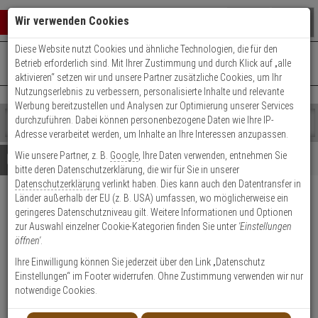
Warenkorb schließen
Suche öffnen
Warenko
Wir verwenden Cookies
Diese Website nutzt Cookies und ähnliche Technologien, die für den
+49 (0)821 899 493-0
Mo. - Do.: 8:00 - 16:30 | Fr.: 8:00 - 14:00 Uhr
0 ARTIKEL IM WARENKORB
Betrieb erforderlich sind. Mit Ihrer Zustimmung und durch Klick auf „alle
Kontaktservice nutzen
aktivieren“ setzen wir und unsere Partner zusätzliche Cookies, um Ihr
Ihr Warenkorb ist momentan leer.
Ergebnisse (
)
Nutzungserlebnis zu verbessern, personalisierte Inhalte und relevante
Fertig
Werbung bereitzustellen und Analysen zur Optimierung unserer Services
Shop
durchzuführen. Dabei können personenbezogene Daten wie Ihre IP-
durchsuchen
Adresse verarbeitet werden, um Inhalte an Ihre Interessen anzupassen.
Bitte
Es
Wie unsere Partner, z. B.
Google
, Ihre Daten verwenden, entnehmen Sie
geben
wurde
Details
Beratung
bitte deren Datenschutzerklärung, die wir für Sie in unserer
Sie
noch
Datenschutzerklärung
verlinkt haben. Dies kann auch den Datentransfer in
mindestens
Kategorien
Länder außerhalb der EU (z. B. USA) umfassen, wo möglicherweise ein
3
Suche
JuNie PZ
geringeres Datenschutzniveau gilt. Weitere Informationen und Optionen
Zeichen
gestartet
Drehstangenschloss mit Riegel
zur Auswahl einzelner Cookie-Kategorien finden Sie unter
'Einstellungen
ein,
öffnen'
.
um
7403.40002
die
Ihre Einwilligung können Sie jederzeit über den Link „Datenschutz
Suche
Einstellungen“ im Footer widerrufen. Ohne Zustimmung verwenden wir nur
zu
Produktmerkmale
notwendige Cookies.
starten.
Datenblatt drucken