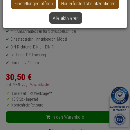
Einstellungen öffnen
Nur erforderliche akzeptieren
Weitere Varianten...
Alle aktivieren
Produktinformationen
Drehstangenschloss - Modell: System PZ
mit Anschraubösen für Schlüsselschilder
Einsatzbereich: Innenbereich, Möbel
DIN-Richtung: DIN L + DIN R
Lochung: PZ-Lochung
Dornmaß: 40 mm
30,
50
€
inkl. MwSt.
zzgl. Versandkosten
Lieferzeit: 1-2 Werktage**
15 Stück lagernd
Kostenfreie Retoure
In den Warenkorb