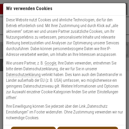
Warenkorb schließen
Suche öffnen
Warenko
Wir verwenden Cookies
Diese Website nutzt Cookies und ähnliche Technologien, die für den
+49 (0)821 899 493-0
Mo. - Do.: 8:00 - 16:30 | Fr.: 8:00 - 14:00 Uhr
0 ARTIKEL IM WARENKORB
Betrieb erforderlich sind. Mit Ihrer Zustimmung und durch Klick auf „alle
Kontaktservice nutzen
aktivieren“ setzen wir und unsere Partner zusätzliche Cookies, um Ihr
Ihr Warenkorb ist momentan leer.
Ergebnisse (
)
Nutzungserlebnis zu verbessern, personalisierte Inhalte und relevante
Fertig
Werbung bereitzustellen und Analysen zur Optimierung unserer Services
Shop
durchzuführen. Dabei können personenbezogene Daten wie Ihre IP-
durchsuchen
Adresse verarbeitet werden, um Inhalte an Ihre Interessen anzupassen.
Bitte
Es
Wie unsere Partner, z. B.
Google
, Ihre Daten verwenden, entnehmen Sie
geben
wurde
Details
Beratung
bitte deren Datenschutzerklärung, die wir für Sie in unserer
Sie
noch
Datenschutzerklärung
verlinkt haben. Dies kann auch den Datentransfer in
mindestens
Kategorien
Länder außerhalb der EU (z. B. USA) umfassen, wo möglicherweise ein
3
Suche
LED LENSER TAC6R
geringeres Datenschutzniveau gilt. Weitere Informationen und Optionen
Zeichen
gestartet
Taschenlampe
zur Auswahl einzelner Cookie-Kategorien finden Sie unter
'Einstellungen
ein,
öffnen'
.
um
die
Produktmerkmale
Ihre Einwilligung können Sie jederzeit über den Link „Datenschutz
Suche
Einstellungen“ im Footer widerrufen. Ohne Zustimmung verwenden wir nur
zu
notwendige Cookies.
starten.
NEU