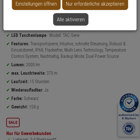
Einstellungen öffnen
Nur erforderliche akzeptieren
Datenblatt drucken
Alle aktivieren
Weitere Varianten...
Produktinformationen
LED Taschenlampe
- Modell: TAC-Serie
Features:
Transportsperre, Intuitive, schnelle Steuerung, Robust &
Einsatzbereit, IP68, Flackerfrei, Multi-Lens Technology, Temperature
Control System, Nachhaltig, Backup Mode, Dual Power Source
Lumen:
2000 lm
max. Leuchtweite:
370 m
Laufzeit:
15 Stunden
Wiederaufladbar:
Ja
Farbe:
Schwarz
Gewicht:
158 g
SALE
Nur für Gewerbekunden
Lieferzeit: 3-4 Werktage**