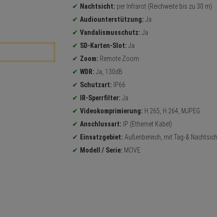
Nachtsicht:
per Infrarot (Reichweite bis zu 30 m)
Audiounterstützung:
Ja
Vandalismusschutz:
Ja
SD-Karten-Slot:
Ja
Zoom:
Remote Zoom
WDR:
Ja, 130dB
Schutzart:
IP66
IR-Sperrfilter:
Ja
Videokomprimierung:
H.265, H.264, MJPEG
Anschlussart:
IP (Ethernet Kabel)
Einsatzgebiet:
Außenbereich, mit Tag-& Nachtsich
Modell / Serie:
MOVE