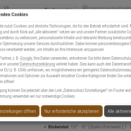
Kundencenter
enden Cookies
Übe
+49 (0)821 899 493-0
Schnel
Kontaktservice
nutzen
e nutzt Cookies und ähnliche Technologien, die für den Betrieb erforderlich sind. M
und durch Klick auf „alle aktivieren“ setzen wir und unsere Partner zusätzliche C
Mo. - Do.: 8:00 - 16:30 Fr. 8:00 - 14:00 Uhr
serlebnis zu verbessern, personalisierte Inhalte und relevante Werbung bereitzuste
r Optimierung unserer Services durchzuführen. Dabei können personenbezogene 
esse verarbeitet werden, um Inhalte an Ihre Interessen anzupassen.
obotix Kameras
Mobotix MOVE VandalDome Mx-VD2A-5-IR-VA
artner, z. B.
Google
, Ihre Daten verwenden, entnehmen Sie bitte deren Datenschut
Sie in unserer
Datenschutzerklärung
verlinkt haben. Dies kann auch den Datentransf
er EU (z. B. USA) umfassen, wo möglicherweise ein geringeres Datenschutzniveau 
ormationen und Optionen zur Auswahl einzelner Cookie-Kategorien finden Sie unte
en öffnen'
.
-VD2A-5-IR-VA
ligung können Sie jederzeit über den Link „Datenschutz Einstellungen“ im Footer wid
mmung verwenden wir nur notwendige Cookies.
instellungen öffnen
Nur erforderliche akzeptieren
Alle aktivier
Produktinformationen
4 Megapixel
Dome Kamera
Blickwinkel:
103° - 35° (Objektiv-Brennweite 2,7 -