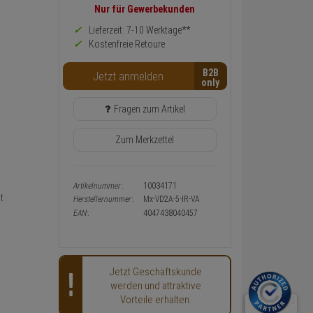
Preis,
Nur für Gewerbekunden
Verfügbakeit
und
Lieferzeit: 7-10 Werktage**
Warenkorb-
Kostenfreie Retoure
oder
Konfigurieren-
B2B
Button
Jetzt anmelden
Fragen zum Artikel
Zum Merkzettel
Artikelnummer:
10034171
t
Herstellernummer:
Mx-VD2A-5-IR-VA
EAN:
4047438040457
Jetzt Geschäftskunde
werden und attraktive
Vorteile erhalten.