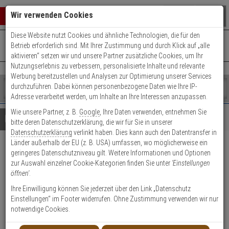
Warenkorb schließen
Suche öffnen
Warenko
Wir verwenden Cookies
Diese Website nutzt Cookies und ähnliche Technologien, die für den
+49 (0)821 899 493-0
Mo. - Do.: 8:00 - 16:30 | Fr.: 8:00 - 14:00 Uhr
0 ARTIKEL IM WARENKORB
Betrieb erforderlich sind. Mit Ihrer Zustimmung und durch Klick auf „alle
Kontaktservice nutzen
aktivieren“ setzen wir und unsere Partner zusätzliche Cookies, um Ihr
Ihr Warenkorb ist momentan leer.
Ergebnisse (
)
Nutzungserlebnis zu verbessern, personalisierte Inhalte und relevante
Fertig
Werbung bereitzustellen und Analysen zur Optimierung unserer Services
Shop
durchzuführen. Dabei können personenbezogene Daten wie Ihre IP-
durchsuchen
Adresse verarbeitet werden, um Inhalte an Ihre Interessen anzupassen.
Bitte
Es
Wie unsere Partner, z. B.
Google
, Ihre Daten verwenden, entnehmen Sie
geben
wurde
Details
Beratung
bitte deren Datenschutzerklärung, die wir für Sie in unserer
Sie
noch
Datenschutzerklärung
verlinkt haben. Dies kann auch den Datentransfer in
mindestens
Kategorien
Länder außerhalb der EU (z. B. USA) umfassen, wo möglicherweise ein
3
Suche
Mobotix MxIRLight
geringeres Datenschutzniveau gilt. Weitere Informationen und Optionen
Zeichen
gestartet
zur Auswahl einzelner Cookie-Kategorien finden Sie unter
'Einstellungen
ein,
Infrarotstrahler 860nm 45°x45°
öffnen'
.
um
die
Ihre Einwilligung können Sie jederzeit über den Link „Datenschutz
Produktmerkmale
Suche
Einstellungen“ im Footer widerrufen. Ohne Zustimmung verwenden wir nur
zu
notwendige Cookies.
starten.