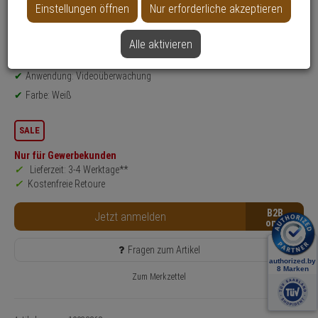
Einstellungen öffnen
Nur erforderliche akzeptieren
Datenblatt drucken
Alle aktivieren
Produktinformationen
Zubehörartikel, Infrarotstrahler
Anwendung: Videoüberwachung
Farbe: Weiß
SALE
Nur für Gewerbekunden
Lieferzeit: 3-4 Werktage**
Kostenfreie Retoure
B2B
Jetzt anmelden
Fragen zum Artikel
Zum Merkzettel