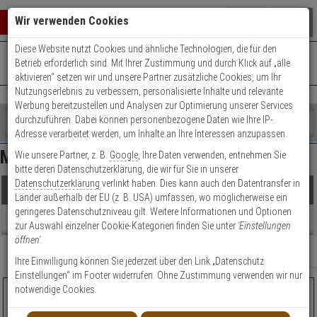
Warenkorb schließen
Suche öffnen
Warenko
Wir verwenden Cookies
Diese Website nutzt Cookies und ähnliche Technologien, die für den
+49 (0)821 899 493-0
Mo. - Do.: 8:00 - 16:30 | Fr.: 8:00 - 14:00 Uhr
0 ARTIKEL IM WARENKORB
Betrieb erforderlich sind. Mit Ihrer Zustimmung und durch Klick auf „alle
Kontaktservice nutzen
aktivieren“ setzen wir und unsere Partner zusätzliche Cookies, um Ihr
Ihr Warenkorb ist momentan leer.
Ergebnisse (
2
)
Nutzungserlebnis zu verbessern, personalisierte Inhalte und relevante
Fertig
Werbung bereitzustellen und Analysen zur Optimierung unserer Services
Shop
durchzuführen. Dabei können personenbezogene Daten wie Ihre IP-
durchsuchen
Adresse verarbeitet werden, um Inhalte an Ihre Interessen anzupassen.
Preis Filter (
2
)
Bitte
Es
Mobotix Hemispheric Kameras
Wie unsere Partner, z. B.
Google
, Ihre Daten verwenden, entnehmen Sie
geben
wurde
bitte deren Datenschutzerklärung, die wir für Sie in unserer
Sie
noch
Datenschutzerklärung
verlinkt haben. Dies kann auch den Datentransfer in
mindestens
Kategorien
€
€
Produkte
Länder außerhalb der EU (z. B. USA) umfassen, wo möglicherweise ein
3
Suche
geringeres Datenschutzniveau gilt. Weitere Informationen und Optionen
Zeichen
gestartet
Modell / Serie
Beratung
zur Auswahl einzelner Cookie-Kategorien finden Sie unter
'Einstellungen
ein,
öffnen'
.
um
Bildauflösung
Relevanz
Filter anzeigen
die
Ihre Einwilligung können Sie jederzeit über den Link „Datenschutz
Einsatzbereich
Suche
Einstellungen“ im Footer widerrufen. Ohne Zustimmung verwenden wir nur
zu
notwendige Cookies.
Mobotix MOVE 12MP Vandal Hemispheric
Videokomprimierung
starten.