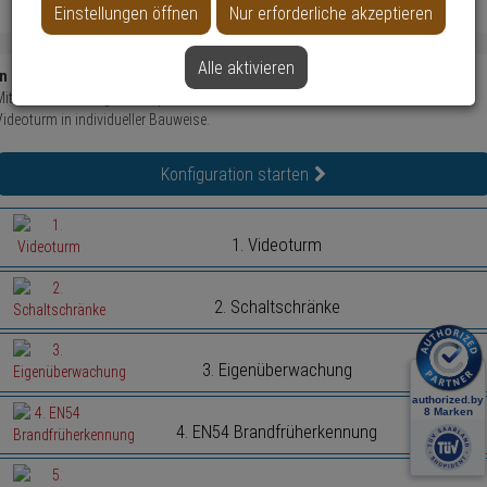
Einstellungen öffnen
Nur erforderliche akzeptieren
Alle aktivieren
In 7 Schritten Videoturm zusammenstellen
Mit allen notwendigen Komponenten & Zubehör.
Videoturm in individueller Bauweise.
Konfiguration starten
1. Videoturm
2. Schaltschränke
3. Eigenüberwachung
4. EN54 Brandfrüherkennung