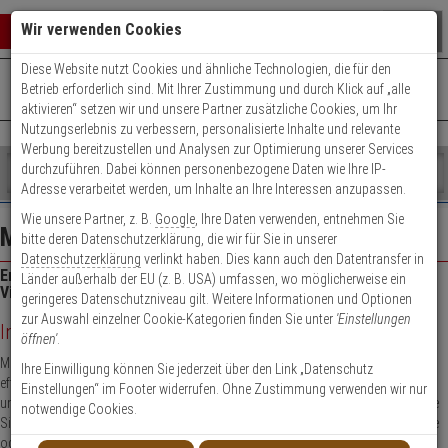
Warenkorb schließen
Suche öffnen
Warenko
Wir verwenden Cookies
Diese Website nutzt Cookies und ähnliche Technologien, die für den
+49 (0)821 899 493-0
Mo. - Do.: 8:00 - 16:30 | Fr.: 8:00 - 14:00 Uhr
0 ARTIKEL IM WARENKORB
Betrieb erforderlich sind. Mit Ihrer Zustimmung und durch Klick auf „alle
Kontaktservice nutzen
aktivieren“ setzen wir und unsere Partner zusätzliche Cookies, um Ihr
Ihr Warenkorb ist momentan leer.
Ergebnisse (
)
Nutzungserlebnis zu verbessern, personalisierte Inhalte und relevante
Fertig
Werbung bereitzustellen und Analysen zur Optimierung unserer Services
Shop
durchzuführen. Dabei können personenbezogene Daten wie Ihre IP-
durchsuchen
Adresse verarbeitet werden, um Inhalte an Ihre Interessen anzupassen.
Bitte
Es
Wie unsere Partner, z. B.
Google
, Ihre Daten verwenden, entnehmen Sie
geben
wurde
MOBOTIX Videoturm Konfigurator
bitte deren Datenschutzerklärung, die wir für Sie in unserer
Sie
noch
Datenschutzerklärung
verlinkt haben. Dies kann auch den Datentransfer in
mindestens
Kategorien
Erstellen Sie Schritt für Schritt Ihren eigenen MOBOTIX
Länder außerhalb der EU (z. B. USA) umfassen, wo möglicherweise ein
3
Suche
Videoturm zusammen!
geringeres Datenschutzniveau gilt. Weitere Informationen und Optionen
Zeichen
gestartet
zur Auswahl einzelner Cookie-Kategorien finden Sie unter
'Einstellungen
ein,
Individuelle Videoturm-Lösung von MOBOTIX
öffnen'
.
um
die
Mit unserem innovativen Videoturm bieten wir Ihnen eine hochflexible und
Ihre Einwilligung können Sie jederzeit über den Link „Datenschutz
Suche
effektive Lösung zur Sicherung jedes Areals. Er ist mobil, schnell einsatzbereit
Einstellungen“ im Footer widerrufen. Ohne Zustimmung verwenden wir nur
zu
und ermöglicht eine kontinuierliche Überwachung rund um die Uhr, um maximale
notwendige Cookies.
starten.
Sicherheit und Schutz zu gewährleisten – ganz gleich, ob für temporäre Einsätze
oder langfristige Anwendungen.