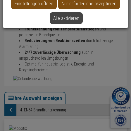
Einstellungen öffnen
Nur erforderliche akzeptieren
besonders für sicherheitskritische Infrastrukturen mit hohen
Schutzanforderungen.
EN54-zertifizierte Technologie
für normkonforme
Alle aktivieren
Brandfrüherkennung
Früherkennung von Temperaturanstiegen
und
potenziellen Brandquellen
Reduzierung von Reaktionszeiten
durch frühzeitige
Alarmierung
24/7 zuverlässige Überwachung
auch in
anspruchsvollen Umgebungen
Optimal für Industrie, Logistik, Energie- und
Recyclingbereiche
Ihre Auswahl anzeigen
Konfigurator-
Navigation