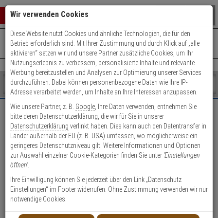
Warenkorb schließen
Suche öffnen
Warenko
Wir verwenden Cookies
Diese Website nutzt Cookies und ähnliche Technologien, die für den
+49 (0)821 899 493-0
Mo. - Do.: 8:00 - 16:30 | Fr.: 8:00 - 14:00 Uhr
0 ARTIKEL IM WARENKORB
Betrieb erforderlich sind. Mit Ihrer Zustimmung und durch Klick auf „alle
Kontaktservice nutzen
aktivieren“ setzen wir und unsere Partner zusätzliche Cookies, um Ihr
Ihr Warenkorb ist momentan leer.
Ergebnisse (
)
Nutzungserlebnis zu verbessern, personalisierte Inhalte und relevante
Fertig
Werbung bereitzustellen und Analysen zur Optimierung unserer Services
Shop
durchzuführen. Dabei können personenbezogene Daten wie Ihre IP-
durchsuchen
Adresse verarbeitet werden, um Inhalte an Ihre Interessen anzupassen.
Bitte
Es
Wie unsere Partner, z. B.
Google
, Ihre Daten verwenden, entnehmen Sie
geben
wurde
4. Wählen Sie mindestens eine Kamera für
bitte deren Datenschutzerklärung, die wir für Sie in unserer
Sie
noch
Ihre Brandfrüherkennung!
Datenschutzerklärung
verlinkt haben. Dies kann auch den Datentransfer in
mindestens
Kategorien
Länder außerhalb der EU (z. B. USA) umfassen, wo möglicherweise ein
3
Suche
Welche Vorteile bietet die EN54-zertifizierte
geringeres Datenschutzniveau gilt. Weitere Informationen und Optionen
Zeichen
gestartet
Brandfrüherkennung?
zur Auswahl einzelner Cookie-Kategorien finden Sie unter
'Einstellungen
ein,
öffnen'
.
um
Die
EN54-zertifizierte Brandfrüherkennung
bietet ein
die
normkonformes und hochzuverlässiges System zur frühzeitigen
Ihre Einwilligung können Sie jederzeit über den Link „Datenschutz
Suche
Detektion von Brandgefahren. Durch die Kombination aus
Einstellungen“ im Footer widerrufen. Ohne Zustimmung verwenden wir nur
zu
thermischer Analyse und intelligenter Auswertung werden
notwendige Cookies.
starten.
kritische Temperaturentwicklungen erkannt, bevor sich ein
Brandereignis ausbreiten kann. Damit eignet sich die Lösung