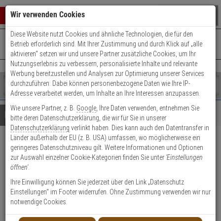
Warenkorb schließen
Suche öffnen
Warenko
Wir verwenden Cookies
Diese Website nutzt Cookies und ähnliche Technologien, die für den
+49 (0)821 899 493-0
Mo. - Do.: 8:00 - 16:30 | Fr.: 8:00 - 14:00 Uhr
0 ARTIKEL IM WARENKORB
Betrieb erforderlich sind. Mit Ihrer Zustimmung und durch Klick auf „alle
Kontaktservice nutzen
aktivieren“ setzen wir und unsere Partner zusätzliche Cookies, um Ihr
Ihr Warenkorb ist momentan leer.
Ergebnisse (
)
Nutzungserlebnis zu verbessern, personalisierte Inhalte und relevante
Fertig
Werbung bereitzustellen und Analysen zur Optimierung unserer Services
Shop
durchzuführen. Dabei können personenbezogene Daten wie Ihre IP-
durchsuchen
Adresse verarbeitet werden, um Inhalte an Ihre Interessen anzupassen.
Bitte
Es
Wie unsere Partner, z. B.
Google
, Ihre Daten verwenden, entnehmen Sie
geben
wurde
Details
Beratung
bitte deren Datenschutzerklärung, die wir für Sie in unserer
Sie
noch
Datenschutzerklärung
verlinkt haben. Dies kann auch den Datentransfer in
mindestens
Kategorien
Länder außerhalb der EU (z. B. USA) umfassen, wo möglicherweise ein
3
Suche
Mobotix Sensorkabel 1m für
geringeres Datenschutzniveau gilt. Weitere Informationen und Optionen
Zeichen
gestartet
zur Auswahl einzelner Cookie-Kategorien finden Sie unter
'Einstellungen
ein,
S7x gerade-gerade
öffnen'
.
um
die
Ihre Einwilligung können Sie jederzeit über den Link „Datenschutz
Produktmerkmale
Suche
Einstellungen“ im Footer widerrufen. Ohne Zustimmung verwenden wir nur
zu
notwendige Cookies.
Datenblatt drucken
starten.