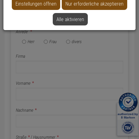
Einstellungen öffnen
Nur erforderliche akzeptieren
Name & Anschrift
Alle aktivieren
Anrede
*
Herr
Frau
divers
Firma
Vorname
*
Nachname
*
Straße
*
/
Hausnummer
*