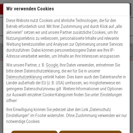
Warenkorb schließen
Suche öffnen
Warenko
Wir verwenden Cookies
Diese Website nutzt Cookies und ähnliche Technologien, die für den
+49 (0)821 899 493-0
Mo. - Do.: 8:00 - 16:30 | Fr.: 8:00 - 14:00 Uhr
0 ARTIKEL IM WARENKORB
Betrieb erforderlich sind. Mit Ihrer Zustimmung und durch Klick auf „alle
Kontaktservice nutzen
aktivieren“ setzen wir und unsere Partner zusätzliche Cookies, um Ihr
Ihr Warenkorb ist momentan leer.
Ergebnisse (
)
Nutzungserlebnis zu verbessern, personalisierte Inhalte und relevante
Fertig
Werbung bereitzustellen und Analysen zur Optimierung unserer Services
Shop
durchzuführen. Dabei können personenbezogene Daten wie Ihre IP-
durchsuchen
Adresse verarbeitet werden, um Inhalte an Ihre Interessen anzupassen.
Bitte
Es
Wie unsere Partner, z. B.
Google
, Ihre Daten verwenden, entnehmen Sie
geben
wurde
bitte deren Datenschutzerklärung, die wir für Sie in unserer
EXPERT-Security für Privatkunden
Sie
noch
Datenschutzerklärung
verlinkt haben. Dies kann auch den Datentransfer in
mindestens
Kategorien
Länder außerhalb der EU (z. B. USA) umfassen, wo möglicherweise ein
3
Suche
Das Beste für Ihre Sicherheit!
geringeres Datenschutzniveau gilt. Weitere Informationen und Optionen
Zeichen
gestartet
zur Auswahl einzelner Cookie-Kategorien finden Sie unter
'Einstellungen
ein,
öffnen'
.
um
die
Ihre Einwilligung können Sie jederzeit über den Link „Datenschutz
Suche
Einstellungen“ im Footer widerrufen. Ohne Zustimmung verwenden wir nur
zu
notwendige Cookies.
Geschäftskunden-
Privatkunden-Konto
starten.
Konto anlegen
anlegen