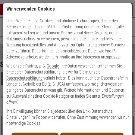
Warenkorb schließen
Suche öffnen
Warenko
Wir verwenden Cookies
Diese Website nutzt Cookies und ähnliche Technologien, die für den
+49 (0)821 899 493-0
Mo. - Do.: 8:00 - 16:30 | Fr.: 8:00 - 14:00 Uhr
0 ARTIKEL IM WARENKORB
Betrieb erforderlich sind. Mit Ihrer Zustimmung und durch Klick auf „alle
Kontaktservice nutzen
aktivieren“ setzen wir und unsere Partner zusätzliche Cookies, um Ihr
Ihr Warenkorb ist momentan leer.
Ergebnisse (
12
)
Nutzungserlebnis zu verbessern, personalisierte Inhalte und relevante
Fertig
Werbung bereitzustellen und Analysen zur Optimierung unserer Services
Shop
durchzuführen. Dabei können personenbezogene Daten wie Ihre IP-
durchsuchen
Adresse verarbeitet werden, um Inhalte an Ihre Interessen anzupassen.
Preis Filter (
12
)
Bitte
Es
Synology NAS Server
Wie unsere Partner, z. B.
Google
, Ihre Daten verwenden, entnehmen Sie
geben
wurde
bitte deren Datenschutzerklärung, die wir für Sie in unserer
Sie
noch
Datenschutzerklärung
verlinkt haben. Dies kann auch den Datentransfer in
Produkte
mindestens
Kategorien
€
€
Länder außerhalb der EU (z. B. USA) umfassen, wo möglicherweise ein
3
Suche
geringeres Datenschutzniveau gilt. Weitere Informationen und Optionen
Zeichen
gestartet
Beratung
Artikelauswahl
zur Auswahl einzelner Cookie-Kategorien finden Sie unter
'Einstellungen
ein,
öffnen'
.
um
Modell / Serie
Relevanz
Filter anzeigen
die
Ihre Einwilligung können Sie jederzeit über den Link „Datenschutz
Kamera-Kanäle
Suche
Einstellungen“ im Footer widerrufen. Ohne Zustimmung verwenden wir nur
zu
Synology RackStation RS3618xs NAS Server
notwendige Cookies.
Kamera-Kanäle
starten.