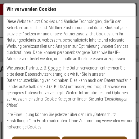
Warenkorb schließen
Suche öffnen
Warenko
Wir verwenden Cookies
Diese Website nutzt Cookies und ähnliche Technologien, die für den
+49 (0)821 899 493-0
Mo. - Do.: 8:00 - 16:30 | Fr.: 8:00 - 14:00 Uhr
0 ARTIKEL IM WARENKORB
Betrieb erforderlich sind. Mit Ihrer Zustimmung und durch Klick auf „alle
Kontaktservice nutzen
aktivieren“ setzen wir und unsere Partner zusätzliche Cookies, um Ihr
Ihr Warenkorb ist momentan leer.
Ergebnisse (
23
)
Nutzungserlebnis zu verbessern, personalisierte Inhalte und relevante
Fertig
Werbung bereitzustellen und Analysen zur Optimierung unserer Services
Shop
durchzuführen. Dabei können personenbezogene Daten wie Ihre IP-
durchsuchen
Adresse verarbeitet werden, um Inhalte an Ihre Interessen anzupassen.
Preis Filter (
23
)
Bitte
Es
Abus Panzerriegel
Wie unsere Partner, z. B.
Google
, Ihre Daten verwenden, entnehmen Sie
geben
wurde
bitte deren Datenschutzerklärung, die wir für Sie in unserer
Sie
noch
Datenschutzerklärung
verlinkt haben. Dies kann auch den Datentransfer in
mindestens
Kategorien
€
€
Produkte
Länder außerhalb der EU (z. B. USA) umfassen, wo möglicherweise ein
3
Suche
geringeres Datenschutzniveau gilt. Weitere Informationen und Optionen
Zeichen
gestartet
Sicherheitslevel
Beratung
zur Auswahl einzelner Cookie-Kategorien finden Sie unter
'Einstellungen
ein,
öffnen'
.
um
Artikelauswahl
Relevanz
Filter anzeigen
die
Ihre Einwilligung können Sie jederzeit über den Link „Datenschutz
Modell / Serie
Suche
Einstellungen“ im Footer widerrufen. Ohne Zustimmung verwenden wir nur
zu
notwendige Cookies.
Abus PR2800 WW L1 Panzerriegelschloss + Zylinder
Zylinderlänge Aussen
starten.