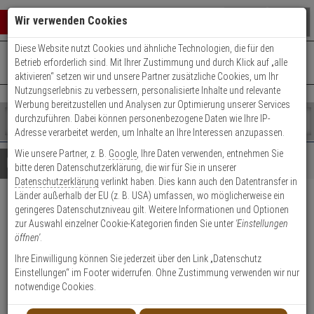
Warenkorb schließen
Suche öffnen
Warenko
Wir verwenden Cookies
Diese Website nutzt Cookies und ähnliche Technologien, die für den
+49 (0)821 899 493-0
Mo. - Do.: 8:00 - 16:30 | Fr.: 8:00 - 14:00 Uhr
0 ARTIKEL IM WARENKORB
Betrieb erforderlich sind. Mit Ihrer Zustimmung und durch Klick auf „alle
Kontaktservice nutzen
aktivieren“ setzen wir und unsere Partner zusätzliche Cookies, um Ihr
Ihr Warenkorb ist momentan leer.
Ergebnisse (
)
Nutzungserlebnis zu verbessern, personalisierte Inhalte und relevante
Fertig
Werbung bereitzustellen und Analysen zur Optimierung unserer Services
Shop
durchzuführen. Dabei können personenbezogene Daten wie Ihre IP-
durchsuchen
Adresse verarbeitet werden, um Inhalte an Ihre Interessen anzupassen.
Bitte
Es
Wie unsere Partner, z. B.
Google
, Ihre Daten verwenden, entnehmen Sie
geben
wurde
Details
Beratung
bitte deren Datenschutzerklärung, die wir für Sie in unserer
Sie
noch
Datenschutzerklärung
verlinkt haben. Dies kann auch den Datentransfer in
mindestens
Kategorien
Länder außerhalb der EU (z. B. USA) umfassen, wo möglicherweise ein
3
Suche
Abus PR2800 ER L1
geringeres Datenschutzniveau gilt. Weitere Informationen und Optionen
Zeichen
gestartet
zur Auswahl einzelner Cookie-Kategorien finden Sie unter
'Einstellungen
ein,
Panzerriegelschloss + Zylinder
öffnen'
.
um
die
Ihre Einwilligung können Sie jederzeit über den Link „Datenschutz
Produktmerkmale
Suche
Einstellungen“ im Footer widerrufen. Ohne Zustimmung verwenden wir nur
zu
notwendige Cookies.
starten.
Datenblatt drucken