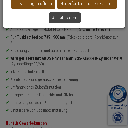
Einstellungen öffnen
Nur erforderliche akzeptieren
Weitere Varianten...
Alle aktivieren
Produktinformationen
Absicherung von
Wohnungs- & Haustür
über die gesamte Breite
Abus Panzerriegel Edelstahl-Look PR 2800,
Sicherheitslevel 9
Für Türblattbreite: 735 - 980 mm
(Teleskopierbarer Rohrkörper zur
Anpassung)
Bedienung von innen und außen mittels Schlüssel
Wird geliefert mit ABUS Pfaffenhain VdS-Klasse B-Zylinder V410
(Zylinderlänge 30/60)
Inkl. Ziehschutzrosette
Komfortable und geräuscharme Bedienung
Umfangreiches Zubehör nutzbar
Geeignet für Türen DIN rechts und DIN links
Umstellung der Schließrichtung möglich
Einstellbare Schlüsselabziehstellung
Nur für Gewerbekunden