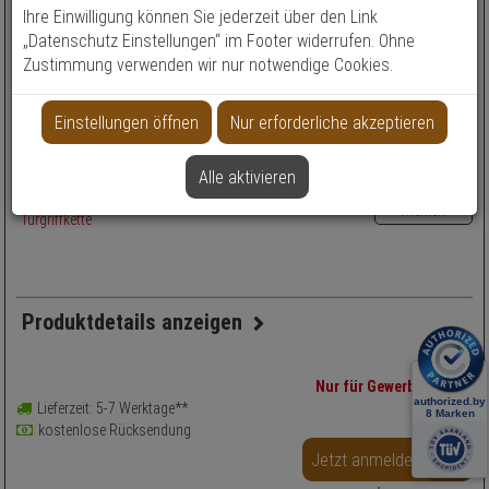
2
Ihre Einwilligung können Sie jederzeit über den Link
„Datenschutz Einstellungen“ im Footer widerrufen. Ohne
Länge
Zustimmung verwenden wir nur notwendige Cookies.
Länge
Einstellungen öffnen
Nur erforderliche akzeptieren
vergleichen
Alle aktivieren
merken
Produktdetails anzeigen
Sicherheitslevel: 5
Nur für Gewerbekunden
Türkette - Modell: SK 89
Lieferzeit: 5-7 Werktage**
Einsatzbereich: Wohnung
kostenlose Rücksendung
Farbe: Silber
Jetzt anmelden
B2B
Anwendung: Einbruchsschutz