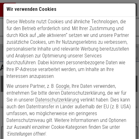
Warenkorb schließen
Suche öffnen
Warenko
Wir verwenden Cookies
Diese Website nutzt Cookies und ähnliche Technologien, die
+49 (0)821 899 493-0
Mo. - Do.: 8:00 - 16:30 | Fr.: 8:00 - 14:00 Uhr
0 ARTIKEL IM WARENKORB
für den Betrieb erforderlich sind. Mit Ihrer Zustimmung und
Kontaktservice nutzen
durch Klick auf „alle aktivieren“ setzen wir und unsere Partner
Ihr Warenkorb ist momentan leer.
Ergebnisse (
12
)
zusätzliche Cookies, um Ihr Nutzungserlebnis zu verbessern,
Fertig
personalisierte Inhalte und relevante Werbung bereitzustellen
Shop
durchsuchen
und Analysen zur Optimierung unserer Services
Preis Filter (
12
)
Bitte
Es
durchzuführen. Dabei können personenbezogene Daten wie
Abus Türketten
geben
wurde
Ihre IP-Adresse verarbeitet werden, um Inhalte an Ihre
Sie
noch
Interessen anzupassen.
mindestens
Kategorien
Produkte
€
€
Wie unsere Partner, z. B.
Google
, Ihre Daten verwenden,
3
Suche
Zeichen
gestartet
entnehmen Sie bitte deren Datenschutzerklärung, die wir für
Sicherheitslevel
Beratung
ein,
Sie in unserer
Datenschutzerklärung
verlinkt haben. Dies kann
um
auch den Datentransfer in Länder außerhalb der EU (z. B. USA)
Artikelauswahl
die
umfassen, wo möglicherweise ein geringeres
Relevanz
Filter anzeigen
Suche
Modell / Serie
Datenschutzniveau gilt. Weitere Informationen und Optionen
zu
zur Auswahl einzelner Cookie-Kategorien finden Sie unter
starten.
Farbe
ABUS SK 89 Türgriffkette
'Einstellungen öffnen'
.