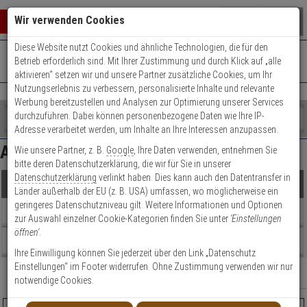
Warenkorb schließen
Suche öffnen
Warenko
Wir verwenden Cookies
Diese Website nutzt Cookies und ähnliche Technologien, die für den
+49 (0)821 899 493-0
Mo. - Do.: 8:00 - 16:30 | Fr.: 8:00 - 14:00 Uhr
0 ARTIKEL IM WARENKORB
Betrieb erforderlich sind. Mit Ihrer Zustimmung und durch Klick auf „alle
Kontaktservice nutzen
aktivieren“ setzen wir und unsere Partner zusätzliche Cookies, um Ihr
Ihr Warenkorb ist momentan leer.
Ergebnisse (
78
)
Nutzungserlebnis zu verbessern, personalisierte Inhalte und relevante
Fertig
Werbung bereitzustellen und Analysen zur Optimierung unserer Services
Shop
durchzuführen. Dabei können personenbezogene Daten wie Ihre IP-
durchsuchen
Adresse verarbeitet werden, um Inhalte an Ihre Interessen anzupassen.
Preis Filter (
78
)
Bitte
Es
Abus Messingschloss
Wie unsere Partner, z. B.
Google
, Ihre Daten verwenden, entnehmen Sie
geben
wurde
bitte deren Datenschutzerklärung, die wir für Sie in unserer
Sie
noch
Datenschutzerklärung
verlinkt haben. Dies kann auch den Datentransfer in
mindestens
Kategorien
€
€
Produkte
Länder außerhalb der EU (z. B. USA) umfassen, wo möglicherweise ein
3
Suche
geringeres Datenschutzniveau gilt. Weitere Informationen und Optionen
Zeichen
gestartet
Sicherheitslevel
Topseller
zur Auswahl einzelner Cookie-Kategorien finden Sie unter
'Einstellungen
ein,
öffnen'
.
um
Artikelauswahl
Beratung
die
Ihre Einwilligung können Sie jederzeit über den Link „Datenschutz
Suche
Einstellungen“ im Footer widerrufen. Ohne Zustimmung verwenden wir nur
Relevanz
Filter anzeigen
zu
notwendige Cookies.
starten.