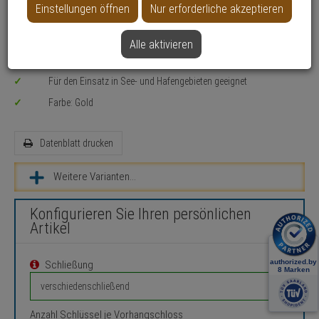
Einstellungen öffnen
Nur erforderliche akzeptieren
Toren, Schränken, Spinden, Werkzeugkisten, Kellerfenstern,
Schuppen, Schaltanlagen, Schranken
Alle aktivieren
Absicherung von größeren Werten / Gegenständen oder bei
hohem Diebstahlrisiko
Für den Einsatz in See- und Hafengebieten geeignet
Farbe: Gold
Datenblatt drucken
Weitere Varianten...
Konfigurieren Sie Ihren persönlichen
Artikel
Schließung
Anzahl Schlüssel je Vorhangschloss