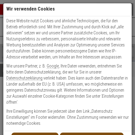
Warenkorb schließen
Suche öffnen
Warenko
Wir verwenden Cookies
Diese Website nutzt Cookies und ähnliche Technologien, die für den
+49 (0)821 899 493-0
Mo. - Do.: 8:00 - 16:30 | Fr.: 8:00 - 14:00 Uhr
0 ARTIKEL IM WARENKORB
Betrieb erforderlich sind. Mit Ihrer Zustimmung und durch Klick auf „alle
Kontaktservice nutzen
aktivieren“ setzen wir und unsere Partner zusätzliche Cookies, um Ihr
Ihr Warenkorb ist momentan leer.
Ergebnisse (
)
Nutzungserlebnis zu verbessern, personalisierte Inhalte und relevante
Fertig
Werbung bereitzustellen und Analysen zur Optimierung unserer Services
Shop
durchzuführen. Dabei können personenbezogene Daten wie Ihre IP-
durchsuchen
Adresse verarbeitet werden, um Inhalte an Ihre Interessen anzupassen.
Bitte
Es
Wie unsere Partner, z. B.
Google
, Ihre Daten verwenden, entnehmen Sie
geben
wurde
Details
Beratung
bitte deren Datenschutzerklärung, die wir für Sie in unserer
Sie
noch
Datenschutzerklärung
verlinkt haben. Dies kann auch den Datentransfer in
mindestens
Kategorien
Länder außerhalb der EU (z. B. USA) umfassen, wo möglicherweise ein
3
Suche
ABUS Messing 85IB/60
geringeres Datenschutzniveau gilt. Weitere Informationen und Optionen
Zeichen
gestartet
zur Auswahl einzelner Cookie-Kategorien finden Sie unter
'Einstellungen
Vorhangschloss
ein,
öffnen'
.
um
die
Ihre Einwilligung können Sie jederzeit über den Link „Datenschutz
Suche
Einstellungen“ im Footer widerrufen. Ohne Zustimmung verwenden wir nur
zu
notwendige Cookies.
Vorhangschloss - Modell: Messing 85, Messing 85IB/60
starten.
Einsatzbereich: Taschen, Koffern, Schatullen, Kassetten, Türen,