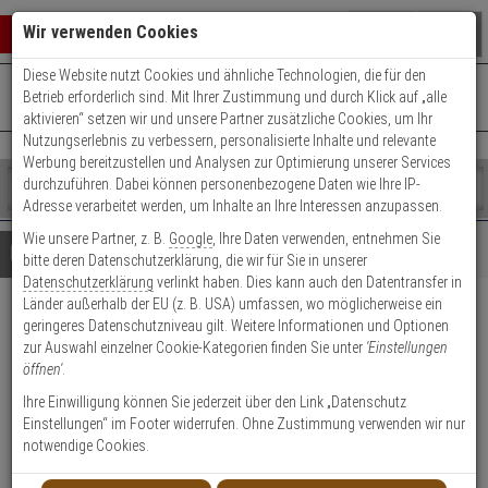
Warenkorb schließen
Suche öffnen
Warenko
Wir verwenden Cookies
Diese Website nutzt Cookies und ähnliche Technologien, die für den
+49 (0)821 899 493-0
Mo. - Do.: 8:00 - 16:30 | Fr.: 8:00 - 14:00 Uhr
0 ARTIKEL IM WARENKORB
Betrieb erforderlich sind. Mit Ihrer Zustimmung und durch Klick auf „alle
Kontaktservice nutzen
aktivieren“ setzen wir und unsere Partner zusätzliche Cookies, um Ihr
Ihr Warenkorb ist momentan leer.
Ergebnisse (
)
Nutzungserlebnis zu verbessern, personalisierte Inhalte und relevante
Fertig
Werbung bereitzustellen und Analysen zur Optimierung unserer Services
Shop
durchzuführen. Dabei können personenbezogene Daten wie Ihre IP-
durchsuchen
Adresse verarbeitet werden, um Inhalte an Ihre Interessen anzupassen.
Bitte
Es
Wie unsere Partner, z. B.
Google
, Ihre Daten verwenden, entnehmen Sie
geben
wurde
Details
Beratung
bitte deren Datenschutzerklärung, die wir für Sie in unserer
Sie
noch
Datenschutzerklärung
verlinkt haben. Dies kann auch den Datentransfer in
mindestens
Kategorien
Länder außerhalb der EU (z. B. USA) umfassen, wo möglicherweise ein
3
Suche
ABUS Messing 85IB/40
geringeres Datenschutzniveau gilt. Weitere Informationen und Optionen
Zeichen
gestartet
zur Auswahl einzelner Cookie-Kategorien finden Sie unter
'Einstellungen
Vorhangschloss
ein,
öffnen'
.
um
die
Ihre Einwilligung können Sie jederzeit über den Link „Datenschutz
Suche
Einstellungen“ im Footer widerrufen. Ohne Zustimmung verwenden wir nur
zu
notwendige Cookies.
Vorhangschloss - Modell: Messing 85, Messing 85IB/40
starten.
Einsatzbereich: Taschen, Koffern, Schatullen, Kassetten, Türen,