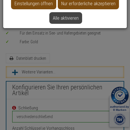
Einstellungen öffnen
Nur erforderliche akzeptieren
Toren, Schränken, Spinden, Werkzeugkisten, Kellerfenstern,
Schuppen, Schaltanlagen, Schranken
Alle aktivieren
Absicherung von mittleren Werten / Gegenständen oder bei
durchschnittlichem Diebstahlrisiko
Für den Einsatz in See- und Hafengebieten geeignet
Farbe: Gold
Datenblatt drucken
Weitere Varianten...
Konfigurieren Sie Ihren persönlichen
Artikel
Schließung
Anzahl Schlüssel je Vorhangschloss