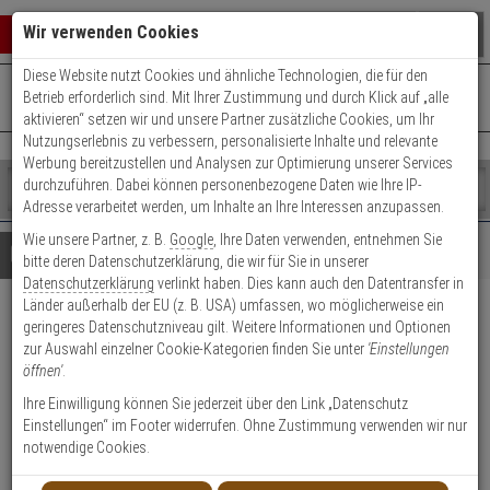
Warenkorb schließen
Suche öffnen
Warenko
Wir verwenden Cookies
Diese Website nutzt Cookies und ähnliche Technologien, die für den
+49 (0)821 899 493-0
Mo. - Do.: 8:00 - 16:30 | Fr.: 8:00 - 14:00 Uhr
0 ARTIKEL IM WARENKORB
Betrieb erforderlich sind. Mit Ihrer Zustimmung und durch Klick auf „alle
Kontaktservice nutzen
aktivieren“ setzen wir und unsere Partner zusätzliche Cookies, um Ihr
Ihr Warenkorb ist momentan leer.
Ergebnisse (
)
Nutzungserlebnis zu verbessern, personalisierte Inhalte und relevante
Fertig
Werbung bereitzustellen und Analysen zur Optimierung unserer Services
Shop
durchzuführen. Dabei können personenbezogene Daten wie Ihre IP-
durchsuchen
Adresse verarbeitet werden, um Inhalte an Ihre Interessen anzupassen.
Bitte
Es
Wie unsere Partner, z. B.
Google
, Ihre Daten verwenden, entnehmen Sie
geben
wurde
Details
Beratung
bitte deren Datenschutzerklärung, die wir für Sie in unserer
Sie
noch
Datenschutzerklärung
verlinkt haben. Dies kann auch den Datentransfer in
mindestens
Kategorien
Länder außerhalb der EU (z. B. USA) umfassen, wo möglicherweise ein
3
Suche
ABUS Messing 85/20HB22
geringeres Datenschutzniveau gilt. Weitere Informationen und Optionen
Zeichen
gestartet
zur Auswahl einzelner Cookie-Kategorien finden Sie unter
'Einstellungen
Vorhangschloss
ein,
öffnen'
.
um
die
Ihre Einwilligung können Sie jederzeit über den Link „Datenschutz
Suche
Einstellungen“ im Footer widerrufen. Ohne Zustimmung verwenden wir nur
zu
notwendige Cookies.
Vorhangschloss - Modell: Messing 85, Messing 85/20HB22
starten.
Einsatzbereich: Taschen, Koffern, Schatullen, Kassetten, Türen,