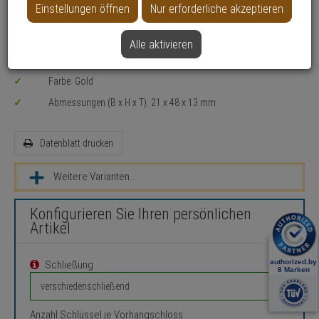
Einstellungen öffnen
Nur erforderliche akzeptieren
Toren, Schränken, Spinden, Werkzeugkisten, Kellerfenstern,
Schuppen, Schaltanlagen, Schranken
Alle aktivieren
Absicherung von mittleren Werten / Gegenständen oder bei
durchschnittlichem Diebstahlrisiko
Farbe: Gold
Abmessungen (B x H x T): 21 x 48 x 13 mm
Datenblatt drucken
Weitere Varianten...
Konfigurieren Sie Ihren persönlichen
Artikel
Schließung
Anzahl Schlüssel je Vorhangschloss