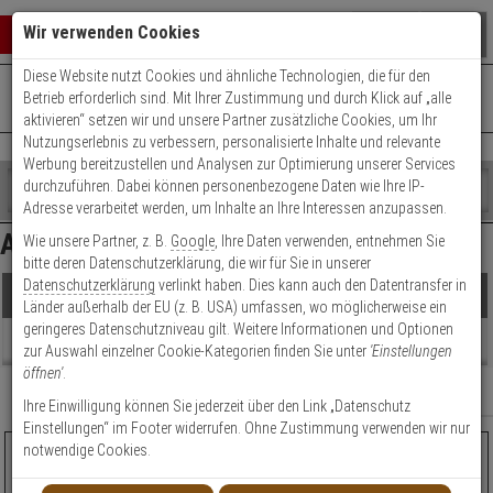
Warenkorb schließen
Suche öffnen
Warenko
Wir verwenden Cookies
Diese Website nutzt Cookies und ähnliche Technologien, die für den
+49 (0)821 899 493-0
Mo. - Do.: 8:00 - 16:30 | Fr.: 8:00 - 14:00 Uhr
0 ARTIKEL IM WARENKORB
Betrieb erforderlich sind. Mit Ihrer Zustimmung und durch Klick auf „alle
Kontaktservice nutzen
aktivieren“ setzen wir und unsere Partner zusätzliche Cookies, um Ihr
Ihr Warenkorb ist momentan leer.
Ergebnisse (
4
)
Nutzungserlebnis zu verbessern, personalisierte Inhalte und relevante
Fertig
Werbung bereitzustellen und Analysen zur Optimierung unserer Services
Shop
durchzuführen. Dabei können personenbezogene Daten wie Ihre IP-
durchsuchen
Adresse verarbeitet werden, um Inhalte an Ihre Interessen anzupassen.
Preis Filter (
4
)
Bitte
Es
Axis P56 Kameras
Wie unsere Partner, z. B.
Google
, Ihre Daten verwenden, entnehmen Sie
geben
wurde
bitte deren Datenschutzerklärung, die wir für Sie in unserer
Sie
noch
Datenschutzerklärung
verlinkt haben. Dies kann auch den Datentransfer in
mindestens
Kategorien
€
€
Produkte
Länder außerhalb der EU (z. B. USA) umfassen, wo möglicherweise ein
3
Suche
geringeres Datenschutzniveau gilt. Weitere Informationen und Optionen
Zeichen
gestartet
Artikelauswahl
Beratung
zur Auswahl einzelner Cookie-Kategorien finden Sie unter
'Einstellungen
ein,
öffnen'
.
um
Bildauflösung
Relevanz
Filter anzeigen
die
Ihre Einwilligung können Sie jederzeit über den Link „Datenschutz
Blickwinkel (horizontal)
Suche
Einstellungen“ im Footer widerrufen. Ohne Zustimmung verwenden wir nur
zu
notwendige Cookies.
Axis P5655-E 50HZ IP-Kamera 1080p T/N PoE+ IP66
Objektiv-Brennweite
starten.
TOPSELLE
HOT