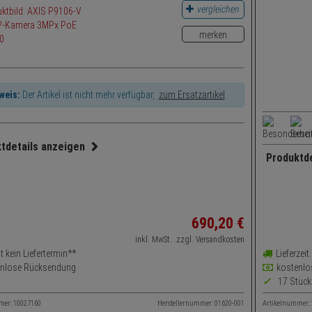
vergleichen
merken
weis:
Der Artikel ist nicht mehr verfügbar,
zum Ersatzartikel
tdetails anzeigen
Produktd
gapixel
Eckgehäuse Kamera
6 Megap
winkel:
130° (Objektiv-Brennweite 1,8 mm)
Blickwin
alismusschutz:
Ja
Feature
690,
20
€
arten-Slot:
Ja
Sicherhe
:
digital
inkl. MwSt.
zzgl. Versandkosten
Audioun
t kein Liefertermin**
Lieferzei
Ja
Vandali
enlose Rücksendung
kostenlo
tzart:
IP66
17 Stück
SD-Kart
errfilter:
Ja
Zoom:
di
mer: 10027160
Herstellernummer: 01620-001
Artikelnummer:
okomprimierung:
H.264, MJPEG