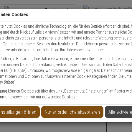
Kundencenter
enden Cookies
Übe
+49 (0)821 899 493-0
Schnel
Kontaktservice
nutzen
e nutzt Cookies und ähnliche Technologien, die für den Betrieb erforderlich sind. M
und durch Klick auf „alle aktivieren“ setzen wir und unsere Partner zusätzliche C
Mo. - Do.: 8:00 - 16:30 Fr. 8:00 - 14:00 Uhr
serlebnis zu verbessern, personalisierte Inhalte und relevante Werbung bereitzuste
r Optimierung unserer Services durchzuführen. Dabei können personenbezogene 
esse verarbeitet werden, um Inhalte an Ihre Interessen anzupassen.
 P91 Kameras
artner, z. B.
Google
, Ihre Daten verwenden, entnehmen Sie bitte deren Datenschut
Sie in unserer
Datenschutzerklärung
verlinkt haben. Dies kann auch den Datentransf
er EU (z. B. USA) umfassen, wo möglicherweise ein geringeres Datenschutzniveau 
ormationen und Optionen zur Auswahl einzelner Cookie-Kategorien finden Sie unte
en öffnen'
.
ligung können Sie jederzeit über den Link „Datenschutz Einstellungen“ im Footer wid
mmung verwenden wir nur notwendige Cookies.
9106-V WHITE IP-Kamera 3MPx PoE IP66 IK10
AXIS P911
instellungen öffnen
Nur erforderliche akzeptieren
Alle aktivier