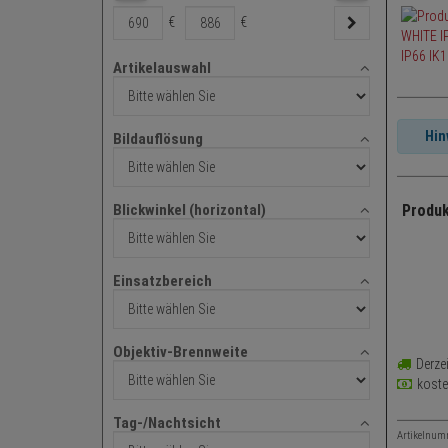
€
€
Artikelauswahl
Artikelauswahl
Hin
Bildauflösung
Bildauflösung
Blickwinkel (horizontal)
Produk
Blickwinkel
3 Me
(horizontal)
Blick
Einsatzbereich
Vand
Einsatzbereich
SD-K
Zoom
Objektiv-Brennweite
Derzei
WDR:
Objektiv-
kost
Brennweite
Schu
IR-Sp
Tag-/Nachtsicht
Artikelnum
Tag-/Nachtsicht
Vide