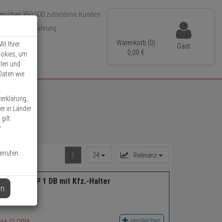
Über 350.000 zufriedene Kunden
r 15 Jahre Erfahrung
ler Versand
Warenkorb (0)
it Ihrer
Gast
0,
00
€
ookies, um
llen und
Daten wie
zerklärung,
er in Länder
gilt.
r
errufen.
1
24
Relevanz
tolöscher P 1 DB mit Kfz.-Halter
en
vergleichen