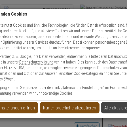
Kundencenter
enden Cookies
Übe
+49 (0)821 899 493-0
Schnel
Kontaktservice
nutzen
e nutzt Cookies und ähnliche Technologien, die für den Betrieb erforderlich sind. M
und durch Klick auf „alle aktivieren“ setzen wir und unsere Partner zusätzliche C
Mo. - Do.: 8:00 - 16:30 Fr. 8:00 - 14:00 Uhr
serlebnis zu verbessern, personalisierte Inhalte und relevante Werbung bereitzuste
r Optimierung unserer Services durchzuführen. Dabei können personenbezogene 
esse verarbeitet werden, um Inhalte an Ihre Interessen anzupassen.
artner, z. B.
Google
, Ihre Daten verwenden, entnehmen Sie bitte deren Datenschut
Sie in unserer
Datenschutzerklärung
verlinkt haben. Dies kann auch den Datentransf
er EU (z. B. USA) umfassen, wo möglicherweise ein geringeres Datenschutzniveau 
ormationen und Optionen zur Auswahl einzelner Cookie-Kategorien finden Sie unte
en öffnen'
.
ligung können Sie jederzeit über den Link „Datenschutz Einstellungen“ im Footer wid
mmung verwenden wir nur notwendige Cookies.
 Pulverfeuerlöscher P12 PRO
GLORIA Au
instellungen öffnen
Nur erforderliche akzeptieren
Alle aktivier
vergleichen