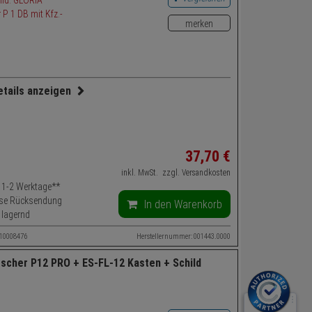
merken
etails anzeigen
t: Feuerlöscher, KFZ-Halterung
kfeuerlöscher, Autofeuerlöscher - Modell: Auto- und
s-Feuerlöscher
37,
70
€
e: 1 kg
inkl. MwSt.
zzgl. Versandkosten
el: Pulver
t: 1-2 Werktage**
sse: ABC
se Rücksendung
In den Warenkorb
 lagernd
ereich: Auto, Gewerbeobjekte, Haus, Wohnung,
ahrzeuge, LKW
 10008476
Herstellernummer: 001443.0000
1,6 kg
scher P12 PRO + ES-FL-12 Kasten + Schild
g: Brandschutz, Brandbekämpfung
ot