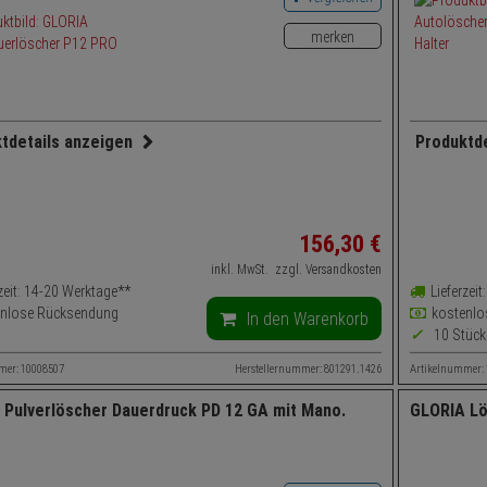
merken
tdetails anzeigen
Produktd
nhalt: Wandhalterung, Feuerlöscher
Set-Inhal
delöscher, Feuerlöscher - Modell: Pro-Line
Dauerdruc
Haushalt
enge: 12 kg
156,
30
€
Füllmeng
mittel: Pulver
inkl. MwSt.
zzgl. Versandkosten
Löschmitt
klasse: ABC
rzeit: 14-20 Werktage**
Lieferzei
Brandkla
enlose Rücksendung
kostenlo
tzbereich: Außenbereich, Werkstätten, Gewerbeobjekte,
In den Warenkorb
10 Stück
eitfahrzeuge, Garage, Industrie
Einsatzb
Freizeitf
ht: 18,6 kg
mer: 10008507
Herstellernummer: 801291.1426
Artikelnummer:
Gewicht: 
ndung: Brandschutz, Brandbekämpfung
 Pulverlöscher Dauerdruck PD 12 GA mit Mano.
GLORIA Lö
Anwendun
: Rot
Farbe: R