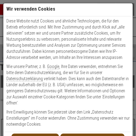
Warenkorb schließen
Suche öffnen
Warenko
Wir verwenden Cookies
Diese Website nutzt Cookies und ähnliche Technologien, die für den
+49 (0)821 899 493-0
Mo. - Do.: 8:00 - 16:30 | Fr.: 8:00 - 14:00 Uhr
0 ARTIKEL IM WARENKORB
Betrieb erforderlich sind. Mit Ihrer Zustimmung und durch Klick auf „alle
Kontaktservice nutzen
aktivieren“ setzen wir und unsere Partner zusätzliche Cookies, um Ihr
Ihr Warenkorb ist momentan leer.
Ergebnisse (
8
)
Nutzungserlebnis zu verbessern, personalisierte Inhalte und relevante
Fertig
Werbung bereitzustellen und Analysen zur Optimierung unserer Services
Shop
durchzuführen. Dabei können personenbezogene Daten wie Ihre IP-
durchsuchen
Adresse verarbeitet werden, um Inhalte an Ihre Interessen anzupassen.
Preis Filter (
8
)
Bitte
Es
Terxon Sirenen
Wie unsere Partner, z. B.
Google
, Ihre Daten verwenden, entnehmen Sie
geben
wurde
bitte deren Datenschutzerklärung, die wir für Sie in unserer
Sie
noch
Datenschutzerklärung
verlinkt haben. Dies kann auch den Datentransfer in
mindestens
Kategorien
€
€
Produkte
Länder außerhalb der EU (z. B. USA) umfassen, wo möglicherweise ein
3
Suche
geringeres Datenschutzniveau gilt. Weitere Informationen und Optionen
Zeichen
gestartet
Artikelauswahl
Beratung
zur Auswahl einzelner Cookie-Kategorien finden Sie unter
'Einstellungen
ein,
öffnen'
.
um
Einsatzbereich
Relevanz
Filter anzeigen
die
Ihre Einwilligung können Sie jederzeit über den Link „Datenschutz
Farbe
Suche
Einstellungen“ im Footer widerrufen. Ohne Zustimmung verwenden wir nur
zu
notwendige Cookies.
ABUS AZSG10001 Draht-Außensirene, rot
starten.