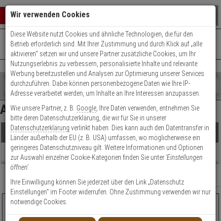
Warenkorb schließen
Suche öffnen
Warenko
Wir verwenden Cookies
Diese Website nutzt Cookies und ähnliche Technologien, die für den
+49 (0)821 899 493-0
Mo. - Do.: 8:00 - 16:30 | Fr.: 8:00 - 14:00 Uhr
0 ARTIKEL IM WARENKORB
Betrieb erforderlich sind. Mit Ihrer Zustimmung und durch Klick auf „alle
Kontaktservice nutzen
aktivieren“ setzen wir und unsere Partner zusätzliche Cookies, um Ihr
Ihr Warenkorb ist momentan leer.
Ergebnisse (
104
)
Nutzungserlebnis zu verbessern, personalisierte Inhalte und relevante
Fertig
Werbung bereitzustellen und Analysen zur Optimierung unserer Services
Shop
durchzuführen. Dabei können personenbezogene Daten wie Ihre IP-
durchsuchen
Adresse verarbeitet werden, um Inhalte an Ihre Interessen anzupassen.
Preis Filter (
104
)
Bitte
Es
Abus Ip-Kameras
Wie unsere Partner, z. B.
Google
, Ihre Daten verwenden, entnehmen Sie
geben
wurde
bitte deren Datenschutzerklärung, die wir für Sie in unserer
Sie
noch
Datenschutzerklärung
verlinkt haben. Dies kann auch den Datentransfer in
mindestens
Kategorien
€
€
Produkte
Länder außerhalb der EU (z. B. USA) umfassen, wo möglicherweise ein
3
Suche
geringeres Datenschutzniveau gilt. Weitere Informationen und Optionen
Zeichen
gestartet
Artikelauswahl
Beratung
zur Auswahl einzelner Cookie-Kategorien finden Sie unter
'Einstellungen
ein,
öffnen'
.
um
Modell / Serie
Relevanz
Filter anzeigen
die
Ihre Einwilligung können Sie jederzeit über den Link „Datenschutz
Technik
Suche
Einstellungen“ im Footer widerrufen. Ohne Zustimmung verwenden wir nur
zu
notwendige Cookies.
ABUS NVR10030P 16-Kanal NVR 4K PoE
Technik
starten.