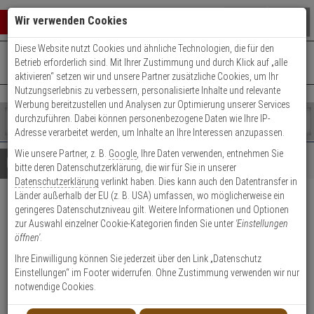
Warenkorb schließen
Suche öffnen
Warenko
Wir verwenden Cookies
Diese Website nutzt Cookies und ähnliche Technologien, die für den
+49 (0)821 899 493-0
Mo. - Do.: 8:00 - 16:30 | Fr.: 8:00 - 14:00 Uhr
0 ARTIKEL IM WARENKORB
Betrieb erforderlich sind. Mit Ihrer Zustimmung und durch Klick auf „alle
Kontaktservice nutzen
aktivieren“ setzen wir und unsere Partner zusätzliche Cookies, um Ihr
Ihr Warenkorb ist momentan leer.
Ergebnisse (
)
Nutzungserlebnis zu verbessern, personalisierte Inhalte und relevante
Fertig
Werbung bereitzustellen und Analysen zur Optimierung unserer Services
Shop
durchzuführen. Dabei können personenbezogene Daten wie Ihre IP-
durchsuchen
Adresse verarbeitet werden, um Inhalte an Ihre Interessen anzupassen.
Bitte
Es
Wie unsere Partner, z. B.
Google
, Ihre Daten verwenden, entnehmen Sie
geben
wurde
Details
Beratung
bitte deren Datenschutzerklärung, die wir für Sie in unserer
Sie
noch
Datenschutzerklärung
verlinkt haben. Dies kann auch den Datentransfer in
mindestens
Kategorien
Länder außerhalb der EU (z. B. USA) umfassen, wo möglicherweise ein
3
Suche
Profi Kamerasystem 4K Bullet
geringeres Datenschutzniveau gilt. Weitere Informationen und Optionen
Zeichen
gestartet
zur Auswahl einzelner Cookie-Kategorien finden Sie unter
'Einstellungen
ein,
+ Rekorder f. Gewerbe
öffnen'
.
um
die
Ihre Einwilligung können Sie jederzeit über den Link „Datenschutz
Produktmerkmale
Suche
Einstellungen“ im Footer widerrufen. Ohne Zustimmung verwenden wir nur
zu
notwendige Cookies.
starten.