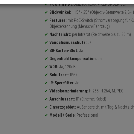
4K Ultra HD
DOME KAMERA + REKORDER SET
Blickwinkel:
115° - 35° (Objektiv-Brennweite 2,8 -
Features:
mit PoE-Switch (Stromversorgung für K
Objekterkennung (Mensch/Fahrzeug)
Nachtsicht:
per Infrarot (Reichweite bis zu 30 m)
Vandalismusschutz:
Ja
SD-Karten-Slot:
Ja
Gegenlichtkompensation:
Ja
WDR:
Ja, 120dB
Schutzart:
IP67
IR-Sperrfilter:
Ja
Videokomprimierung:
H.265, H.264, MJPEG
Anschlussart:
IP (Ethernet Kabel)
Einsatzgebiet:
Außenbereich, mit Tag-& Nachtsich
Modell / Serie:
Professional