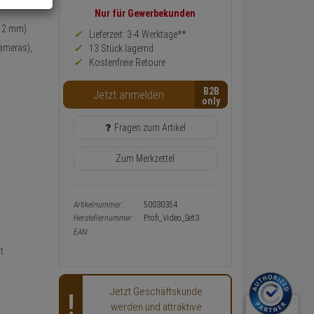
Preis,
Nur für Gewerbekunden
Verfügbakeit
 12 mm)
und
Lieferzeit: 3-4 Werktage**
Warenkorb-
ameras),
13 Stück lagernd
oder
Kostenfreie Retoure
Konfigurieren-
Button
B2B
Jetzt anmelden
Fragen zum Artikel
Zum Merkzettel
Artikelnummer:
50030354
Herstellernummer:
Profi_Video_Set3
EAN:
t
Jetzt Geschäftskunde
werden und attraktive