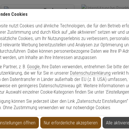
Kundencenter
enden Cookies
Übe
+49 (0)821 899 493-0
Schnel
ite nutzt Cookies und ähnliche Technologien, die für den Betrieb erfo
Kontaktservice
nutzen
Ihrer Zustimmung und durch Klick auf „alle aktivieren“ setzen wir und 
Mo. - Do.: 8:00 - 16:30 Fr. 8:00 - 14:00 Uhr
usätzliche Cookies, um Ihr Nutzungserlebnis zu verbessern, personalis
nd relevante Werbung bereitzustellen und Analysen zur Optimierung un
 Kamerasystem 4K Dome + Rekorder für Gewerbe
durchzuführen. Dabei können personenbezogene Daten wie Ihre IP-Ad
et werden, um Inhalte an Ihre Interessen anzupassen.
 Partner, z. B.
Google
, Ihre Daten verwenden, entnehmen Sie bitte de
zerklärung, die wir für Sie in unserer
Datenschutzerklärung
verlinkt 
 den Datentransfer in Länder außerhalb der EU (z. B. USA) umfassen,
weise ein geringeres Datenschutzniveau gilt. Weitere Informationen u
Rekorder für Gewerbe
zur Auswahl einzelner Cookie-Kategorien finden Sie unter
'Einstellungen
lligung können Sie jederzeit über den Link „Datenschutz Einstellungen“
n. Ohne Zustimmung verwenden wir nur notwendige Cookies.
Produktinformationen
Set-Inhalt:
Dome Kamera, Halterung, NVR Rekorde
SERVICE BUCHEN
instellungen öffnen
Nur erforderliche akzeptieren
Alle aktivier
Festplatte