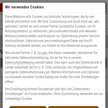
Warenkorb schließen
Suche öffnen
Warenko
Wir verwenden Cookies
Diese Website nutzt Cookies und ähnliche Technologien, die für den
+49 (0)821 899 493-0
Mo. - Do.: 8:00 - 16:30 | Fr.: 8:00 - 14:00 Uhr
0 ARTIKEL IM WARENKORB
Betrieb erforderlich sind. Mit Ihrer Zustimmung und durch Klick auf „alle
Kontaktservice nutzen
aktivieren“ setzen wir und unsere Partner zusätzliche Cookies, um Ihr
Ihr Warenkorb ist momentan leer.
Ergebnisse (
8
)
Nutzungserlebnis zu verbessern, personalisierte Inhalte und relevante
Fertig
Werbung bereitzustellen und Analysen zur Optimierung unserer Services
Shop
durchzuführen. Dabei können personenbezogene Daten wie Ihre IP-
durchsuchen
Adresse verarbeitet werden, um Inhalte an Ihre Interessen anzupassen.
Hersteller Filter
Bitte
Es
Verteiler & Relais
Wie unsere Partner, z. B.
Google
, Ihre Daten verwenden, entnehmen Sie
geben
wurde
Preis Filter (
8
)
bitte deren Datenschutzerklärung, die wir für Sie in unserer
Sie
noch
Datenschutzerklärung
verlinkt haben. Dies kann auch den Datentransfer in
Produkte
mindestens
Kategorien
Länder außerhalb der EU (z. B. USA) umfassen, wo möglicherweise ein
3
Suche
€
€
geringeres Datenschutzniveau gilt. Weitere Informationen und Optionen
Zeichen
gestartet
Beratung
zur Auswahl einzelner Cookie-Kategorien finden Sie unter
'Einstellungen
ein,
öffnen'
.
um
Artikelauswahl
Relevanz
Filter anzeigen
die
Ihre Einwilligung können Sie jederzeit über den Link „Datenschutz
Modell / Serie
Suche
Einstellungen“ im Footer widerrufen. Ohne Zustimmung verwenden wir nur
zu
HIKVision DS-KAD706Y-S 2-Draht Distributor
notwendige Cookies.
Technik
starten.