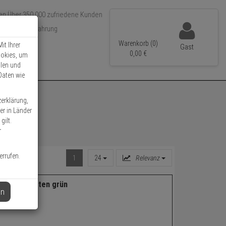
Über 350.000 zufriedene Kunden
r 15 Jahre Erfahrung
ler Versand
Warenkorb (0)
it Ihrer
Gast
0,
00
€
ookies, um
llen und
Daten wie
zerklärung,
er in Länder
gilt.
r
errufen.
1
24
Relevanz
21 Briefkasten grün
en