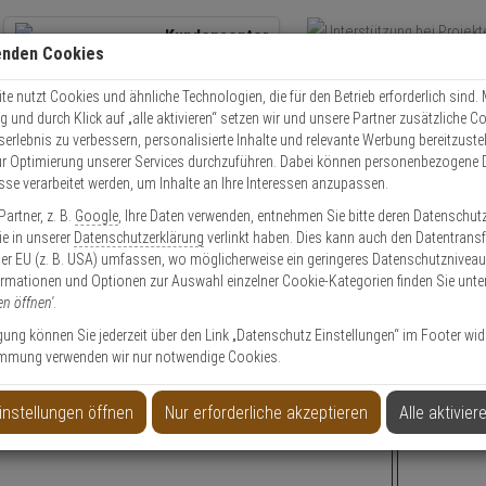
Kundencenter
enden Cookies
Übe
+49 (0)821 899 493-0
Schnel
Kontaktservice
nutzen
e nutzt Cookies und ähnliche Technologien, die für den Betrieb erforderlich sind. M
und durch Klick auf „alle aktivieren“ setzen wir und unsere Partner zusätzliche C
Mo. - Do.: 8:00 - 16:30 Fr. 8:00 - 14:00 Uhr
serlebnis zu verbessern, personalisierte Inhalte und relevante Werbung bereitzuste
r Optimierung unserer Services durchzuführen. Dabei können personenbezogene 
esse verarbeitet werden, um Inhalte an Ihre Interessen anzupassen.
artner, z. B.
Google
, Ihre Daten verwenden, entnehmen Sie bitte deren Datenschut
Sie in unserer
Datenschutzerklärung
verlinkt haben. Dies kann auch den Datentransf
er EU (z. B. USA) umfassen, wo möglicherweise ein geringeres Datenschutzniveau 
ormationen und Optionen zur Auswahl einzelner Cookie-Kategorien finden Sie unte
en öffnen'
.
ligung können Sie jederzeit über den Link „Datenschutz Einstellungen“ im Footer wid
mmung verwenden wir nur notwendige Cookies.
t 21 Briefkasten anthrazitgrau
Safepost 
instellungen öffnen
Nur erforderliche akzeptieren
Alle aktivier